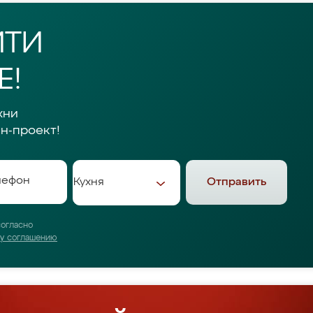
ЙТИ
Е!
хни
н-проект!
Отправить
согласно
му соглашению