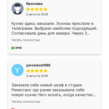
я хотела.
Ярослава
3 августа 2026
Кухню здесь заказали. Эскизы прислали в
телеграмм. Выбрали наиболее подходящий.
Согласовали день для замера. Через 3
недели кухня была уже готова. Остались
Читать полностью
довольны работой. Спасибо Ренессанс
мебель за качественную работу!
yaroslava1986
3 августа 2026
Заказала себе новый шкаф в студии
Ренессанс где ранее заказывала себе
новую кухню.Чего искать, когда качеством
вполне довольна. Служит кухня уже почти
Читать полностью
два года, нареканий нет.