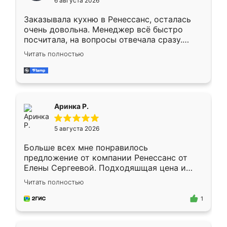
6 августа 2026
мебели буду заказывать только здесь.
Заказывала кухню в Ренессанс, осталась
очень довольна. Менеджер всё быстро
посчитала, на вопросы отвечала сразу.
Замерщик приехал в субботу, подошёл к
Читать полностью
делу со всей ответственностью. Собрали
за день, ребята работали аккуратно, даже
пыли почти не было. Качество отличное,
ящики ходят плавно, ничего не скрипит.
Всё подошло как влитое.
Аринка Р.
5 августа 2026
Больше всех мне понравилось
предложение от компании Ренессанс от
Елены Сергеевой. Подходяшщая цена и
короткие сроки изготовления. Приехавший
Читать полностью
для замера сотрудник Владислав
предложил по моему эскизу самый
1
подходящий вариант шкафа. Немного его
видоизменил, получилось даже лучше, чем