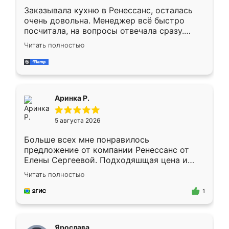
Заказывала кухню в Ренессанс, осталась
очень довольна. Менеджер всё быстро
посчитала, на вопросы отвечала сразу.
Замерщик приехал в субботу, подошёл к
Читать полностью
делу со всей ответственностью. Собрали
за день, ребята работали аккуратно, даже
пыли почти не было. Качество отличное,
ящики ходят плавно, ничего не скрипит.
Всё подошло как влитое.
Аринка Р.
5 августа 2026
Больше всех мне понравилось
предложение от компании Ренессанс от
Елены Сергеевой. Подходяшщая цена и
короткие сроки изготовления. Приехавший
Читать полностью
для замера сотрудник Владислав
предложил по моему эскизу самый
1
подходящий вариант шкафа. Немного его
видоизменил, получилось даже лучше, чем
я хотела.
Ярослава