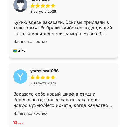
3 августа 2026
Кухню здесь заказали. Эскизы прислали в
телеграмм. Выбрали наиболее подходящий.
Согласовали день для замера. Через 3
недели кухня была уже готова. Остались
Читать полностью
довольны работой. Спасибо Ренессанс
мебель за качественную работу!
yaroslava1986
3 августа 2026
Заказала себе новый шкаф в студии
Ренессанс где ранее заказывала себе
новую кухню.Чего искать, когда качеством
вполне довольна. Служит кухня уже почти
Читать полностью
два года, нареканий нет.