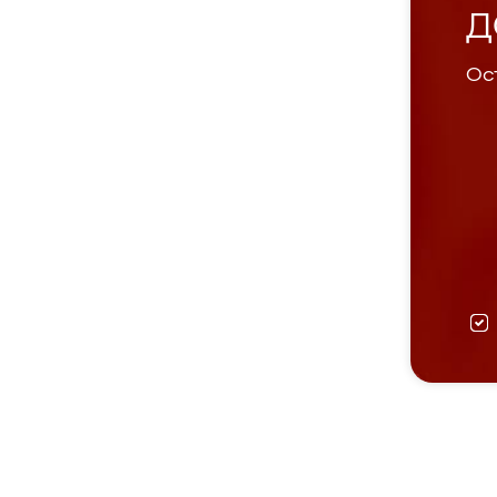
Д
Ост