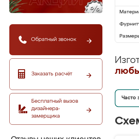
Матери
Фурнит
Размер
Обратный звонок
Изго
любы
Заказать расчёт
Часто 
Бесплатный вызов
дизайнера-
замерщика
Схе