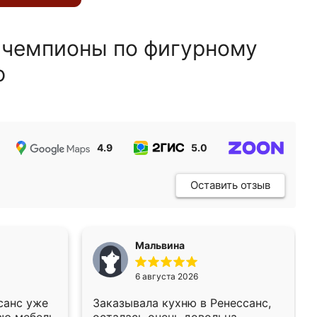
 чемпионы по фигурному
ю
4.9
5.0
5.0
Оставить отзыв
Мальвина
6 августа 2026
санс уже
Заказывала кухню в Ренессанс,