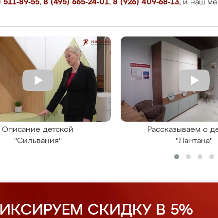
 511-89-55
,
8 (495) 665-24-01
,
8 (926) 409-68-13
, и наш м
Описание детской
Рассказываем о д
"Сильвания"
"Лантана"
ИКСИРУЕМ СКИДКУ В 5%