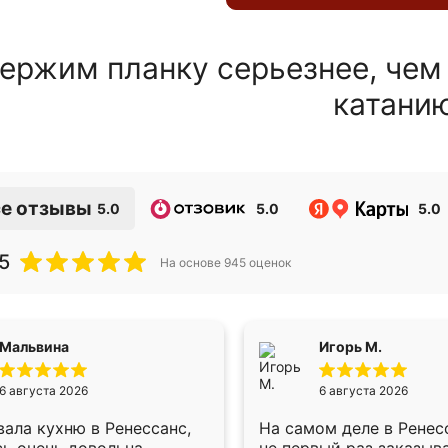
ержим планку серьезнее, чем
катани
е отзывы
5.0
5.0
5.0
5
На основе
945
оценок
Мальвина
Игорь М.
6 августа 2026
6 августа 2026
ала кухню в Ренессанс,
На самом деле в Ренес