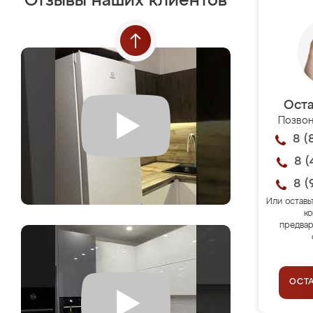
Отзывы наших клиентов
Оста
Позвон
8 (
8 (
8 (
Или оставь
ко
предвар
ОСТ