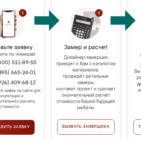
вьте заявку
Замер и расчет
ите по номерам
Дизайнер-замерщик
800) 511-89-55
приедет к Вам с каталогом
материалов,
Вы
495) 665-24-01
проведёт детальные
р
926) 409-68-13
замеры,
д
составит проект и сделает
з
те заявку на сайте для
окончательный расчёт
нсультации и
стоимости Вашей будущей
ительного расчёта
стоимости.
мебели.
ВЫЗВАТЬ ЗАМЕРЩИКА
АВИТЬ ЗАЯВКУ