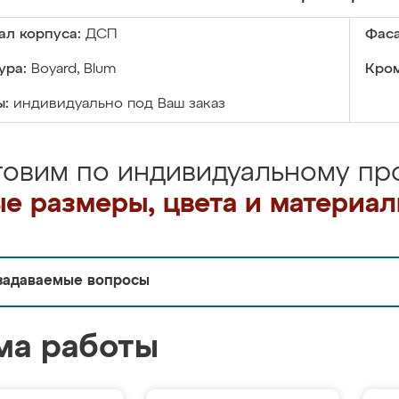
ал корпуса:
ДСП
Фаса
ура:
Boyard, Blum
Кром
ы:
индивидуально под Ваш заказ
товим по индивидуальному про
е размеры, цвета и материа
задаваемые вопросы
ма работы