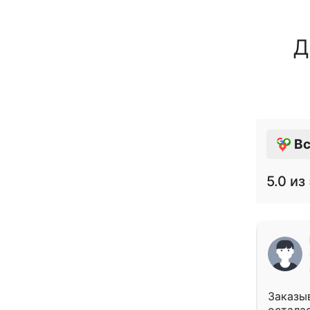
Д
Вс
5.0
из 
Заказыв