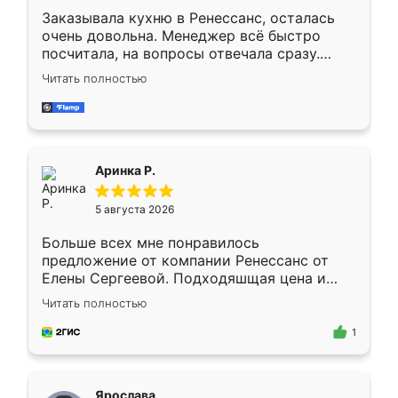
Заказывала кухню в Ренессанс, осталась
очень довольна. Менеджер всё быстро
посчитала, на вопросы отвечала сразу.
Замерщик приехал в субботу, подошёл к
Читать полностью
делу со всей ответственностью. Собрали
за день, ребята работали аккуратно, даже
пыли почти не было. Качество отличное,
ящики ходят плавно, ничего не скрипит.
Всё подошло как влитое.
Аринка Р.
5 августа 2026
Больше всех мне понравилось
предложение от компании Ренессанс от
Елены Сергеевой. Подходяшщая цена и
короткие сроки изготовления. Приехавший
Читать полностью
для замера сотрудник Владислав
предложил по моему эскизу самый
1
подходящий вариант шкафа. Немного его
видоизменил, получилось даже лучше, чем
я хотела.
Ярослава