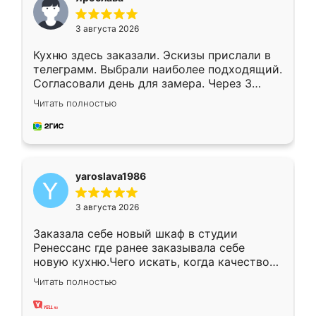
3 августа 2026
Кухню здесь заказали. Эскизы прислали в
телеграмм. Выбрали наиболее подходящий.
Согласовали день для замера. Через 3
недели кухня была уже готова. Остались
Читать полностью
довольны работой. Спасибо Ренессанс
мебель за качественную работу!
yaroslava1986
3 августа 2026
Заказала себе новый шкаф в студии
Ренессанс где ранее заказывала себе
новую кухню.Чего искать, когда качеством
вполне довольна. Служит кухня уже почти
Читать полностью
два года, нареканий нет.