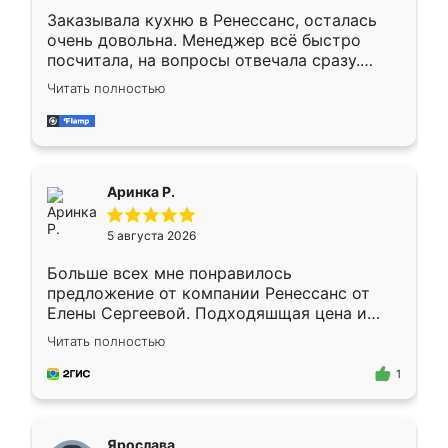
Заказывала кухню в Ренессанс, осталась
очень довольна. Менеджер всё быстро
посчитала, на вопросы отвечала сразу.
Замерщик приехал в субботу, подошёл к
Читать полностью
делу со всей ответственностью. Собрали
за день, ребята работали аккуратно, даже
пыли почти не было. Качество отличное,
ящики ходят плавно, ничего не скрипит.
Всё подошло как влитое.
Аринка Р.
5 августа 2026
Больше всех мне понравилось
предложение от компании Ренессанс от
Елены Сергеевой. Подходяшщая цена и
короткие сроки изготовления. Приехавший
Читать полностью
для замера сотрудник Владислав
предложил по моему эскизу самый
1
подходящий вариант шкафа. Немного его
видоизменил, получилось даже лучше, чем
я хотела.
Ярослава