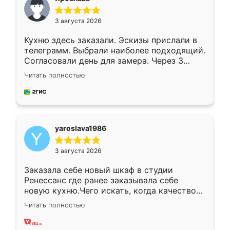
3 августа 2026
Кухню здесь заказали. Эскизы прислали в
телеграмм. Выбрали наиболее подходящий.
Согласовали день для замера. Через 3
недели кухня была уже готова. Остались
Читать полностью
довольны работой. Спасибо Ренессанс
мебель за качественную работу!
yaroslava1986
3 августа 2026
Заказала себе новый шкаф в студии
Ренессанс где ранее заказывала себе
новую кухню.Чего искать, когда качеством
вполне довольна. Служит кухня уже почти
Читать полностью
два года, нареканий нет.