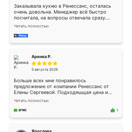
Заказывала кухню в Ренессанс, осталась
очень довольна. Менеджер всё быстро
посчитала, на вопросы отвечала сразу.
Замерщик приехал в субботу, подошёл к
Читать полностью
делу со всей ответственностью. Собрали
за день, ребята работали аккуратно, даже
пыли почти не было. Качество отличное,
ящики ходят плавно, ничего не скрипит.
Всё подошло как влитое.
Аринка Р.
5 августа 2026
Больше всех мне понравилось
предложение от компании Ренессанс от
Елены Сергеевой. Подходяшщая цена и
короткие сроки изготовления. Приехавший
Читать полностью
для замера сотрудник Владислав
предложил по моему эскизу самый
1
подходящий вариант шкафа. Немного его
видоизменил, получилось даже лучше, чем
я хотела.
Ярослава