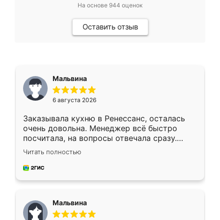
На основе
944
оценок
Оставить отзыв
Мальвина
6 августа 2026
Заказывала кухню в Ренессанс, осталась
очень довольна. Менеджер всё быстро
посчитала, на вопросы отвечала сразу.
Замерщик приехал в субботу, подошёл к
Читать полностью
делу со всей ответственностью. Собрали
за день, ребята работали аккуратно, даже
пыли почти не было. Качество отличное,
ящики ходят плавно, ничего не скрипит.
Всё подошло как влитое.
Мальвина