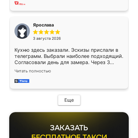
Ярослава
3 августа 2026
Кухню здесь заказали. Эскизы прислали в
телеграмм. Выбрали наиболее подходящий.
Согласовали день для замера. Через 3
недели кухня была уже готова. Остались
Читать полностью
довольны работой. Спасибо Ренессанс
мебель за качественную работу!
Еще
ЗАКАЗАТЬ
БЕСПЛАТНОЕ ТАКСИ