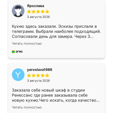
я хотела.
Ярослава
3 августа 2026
Кухню здесь заказали. Эскизы прислали в
телеграмм. Выбрали наиболее подходящий.
Согласовали день для замера. Через 3
недели кухня была уже готова. Остались
Читать полностью
довольны работой. Спасибо Ренессанс
мебель за качественную работу!
yaroslava1986
3 августа 2026
Заказала себе новый шкаф в студии
Ренессанс где ранее заказывала себе
новую кухню.Чего искать, когда качеством
вполне довольна. Служит кухня уже почти
Читать полностью
два года, нареканий нет.