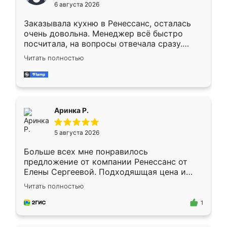
6 августа 2026
Заказывала кухню в Ренессанс, осталась
очень довольна. Менеджер всё быстро
посчитала, на вопросы отвечала сразу.
Замерщик приехал в субботу, подошёл к
Читать полностью
делу со всей ответственностью. Собрали
за день, ребята работали аккуратно, даже
пыли почти не было. Качество отличное,
ящики ходят плавно, ничего не скрипит.
Всё подошло как влитое.
Аринка Р.
5 августа 2026
Больше всех мне понравилось
предложение от компании Ренессанс от
Елены Сергеевой. Подходяшщая цена и
короткие сроки изготовления. Приехавший
Читать полностью
для замера сотрудник Владислав
предложил по моему эскизу самый
1
подходящий вариант шкафа. Немного его
видоизменил, получилось даже лучше, чем