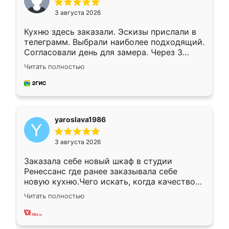
3 августа 2026
Кухню здесь заказали. Эскизы прислали в
телеграмм. Выбрали наиболее подходящий.
Согласовали день для замера. Через 3
недели кухня была уже готова. Остались
Читать полностью
довольны работой. Спасибо Ренессанс
мебель за качественную работу!
yaroslava1986
3 августа 2026
Заказала себе новый шкаф в студии
Ренессанс где ранее заказывала себе
новую кухню.Чего искать, когда качеством
вполне довольна. Служит кухня уже почти
Читать полностью
два года, нареканий нет.