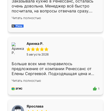
Заказывала кухню в Ренессанс, осталась
очень довольна. Менеджер всё быстро
посчитала, на вопросы отвечала сразу.
Замерщик приехал в субботу, подошёл к
Читать полностью
делу со всей ответственностью. Собрали
за день, ребята работали аккуратно, даже
пыли почти не было. Качество отличное,
ящики ходят плавно, ничего не скрипит.
Всё подошло как влитое.
Аринка Р.
5 августа 2026
Больше всех мне понравилось
предложение от компании Ренессанс от
Елены Сергеевой. Подходяшщая цена и
короткие сроки изготовления. Приехавший
Читать полностью
для замера сотрудник Владислав
предложил по моему эскизу самый
1
подходящий вариант шкафа. Немного его
видоизменил, получилось даже лучше, чем
я хотела.
Ярослава