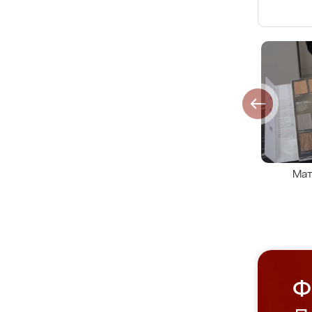
Мат
Ф