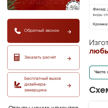
Фасад:
виды ст
Кромка
Обратный звонок
Изго
любы
Заказать расчёт
Часто 
Бесплатный вызов
дизайнера-
Схе
замерщика