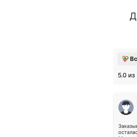
Д
Вс
5.0
из 
Заказыв
осталас