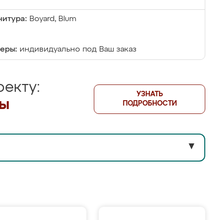
итура:
Boyard, Blum
еры:
индивидуально под Ваш заказ
екту:
УЗНАТЬ
лы
ПОДРОБНОСТИ
▼