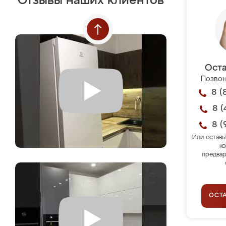
Отзывы наших клиентов
Оста
Позвон
8 (
8 (
8 (
Или оставь
ко
предвар
ОСТ