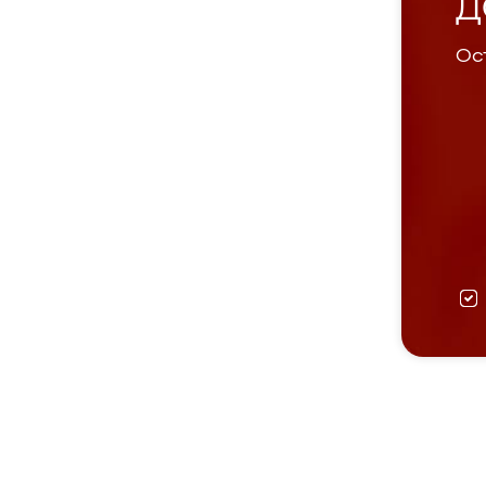
Д
Ост