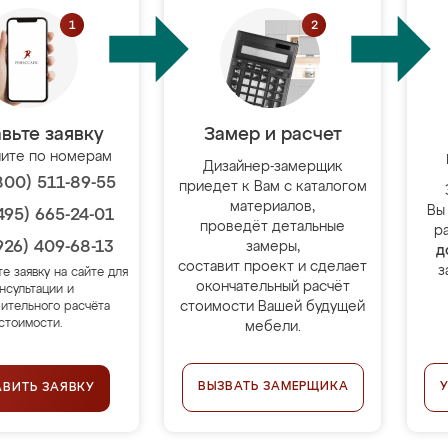
вьте заявку
Замер и расчет
ите по номерам
Дизайнер-замерщик
800) 511-89-55
приедет к Вам с каталогом
материалов,
Вы
495) 665-24-01
проведёт детальные
р
926) 409-68-13
замеры,
д
составит проект и сделает
з
те заявку на сайте для
окончательный расчёт
нсультации и
стоимости Вашей будущей
ительного расчёта
стоимости.
мебели.
ВЫЗВАТЬ ЗАМЕРЩИКА
АВИТЬ ЗАЯВКУ