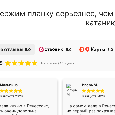
ержим планку серьезнее, чем
катани
е отзывы
5.0
5.0
5.0
5
На основе
945
оценок
Мальвина
Игорь М.
6 августа 2026
6 августа 2026
ала кухню в Ренессанс,
На самом деле в Ренес
ь очень довольна.
не первый раз заказыв