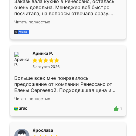
Заказывала кухню в Ренессанс, осталась
очень довольна. Менеджер всё быстро
посчитала, на вопросы отвечала сразу.
Замерщик приехал в субботу, подошёл к
Читать полностью
делу со всей ответственностью. Собрали
за день, ребята работали аккуратно, даже
пыли почти не было. Качество отличное,
ящики ходят плавно, ничего не скрипит.
Всё подошло как влитое.
Аринка Р.
5 августа 2026
Больше всех мне понравилось
предложение от компании Ренессанс от
Елены Сергеевой. Подходяшщая цена и
короткие сроки изготовления. Приехавший
Читать полностью
для замера сотрудник Владислав
предложил по моему эскизу самый
1
подходящий вариант шкафа. Немного его
видоизменил, получилось даже лучше, чем
я хотела.
Ярослава