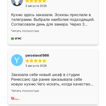
3 августа 2026
Кухню здесь заказали. Эскизы прислали в
телеграмм. Выбрали наиболее подходящий.
Согласовали день для замера. Через 3
недели кухня была уже готова. Остались
Читать полностью
довольны работой. Спасибо Ренессанс
мебель за качественную работу!
yaroslava1986
3 августа 2026
Заказала себе новый шкаф в студии
Ренессанс где ранее заказывала себе
новую кухню.Чего искать, когда качеством
вполне довольна. Служит кухня уже почти
Читать полностью
два года, нареканий нет.