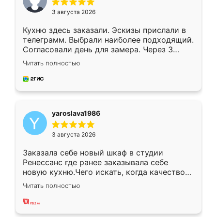
3 августа 2026
Кухню здесь заказали. Эскизы прислали в
телеграмм. Выбрали наиболее подходящий.
Согласовали день для замера. Через 3
недели кухня была уже готова. Остались
Читать полностью
довольны работой. Спасибо Ренессанс
мебель за качественную работу!
yaroslava1986
3 августа 2026
Заказала себе новый шкаф в студии
Ренессанс где ранее заказывала себе
новую кухню.Чего искать, когда качеством
вполне довольна. Служит кухня уже почти
Читать полностью
два года, нареканий нет.