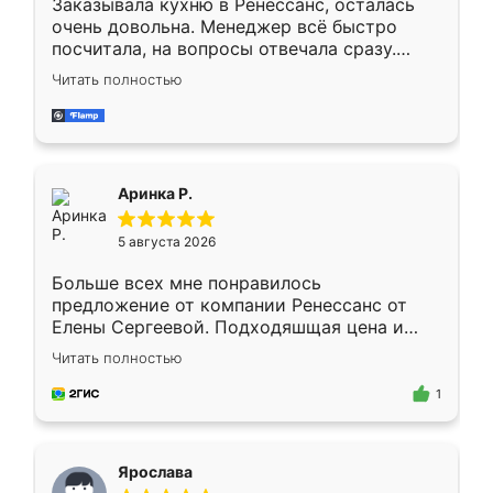
Заказывала кухню в Ренессанс, осталась
очень довольна. Менеджер всё быстро
посчитала, на вопросы отвечала сразу.
Замерщик приехал в субботу, подошёл к
Читать полностью
делу со всей ответственностью. Собрали
за день, ребята работали аккуратно, даже
пыли почти не было. Качество отличное,
ящики ходят плавно, ничего не скрипит.
Всё подошло как влитое.
Аринка Р.
5 августа 2026
Больше всех мне понравилось
предложение от компании Ренессанс от
Елены Сергеевой. Подходяшщая цена и
короткие сроки изготовления. Приехавший
Читать полностью
для замера сотрудник Владислав
предложил по моему эскизу самый
1
подходящий вариант шкафа. Немного его
видоизменил, получилось даже лучше, чем
я хотела.
Ярослава