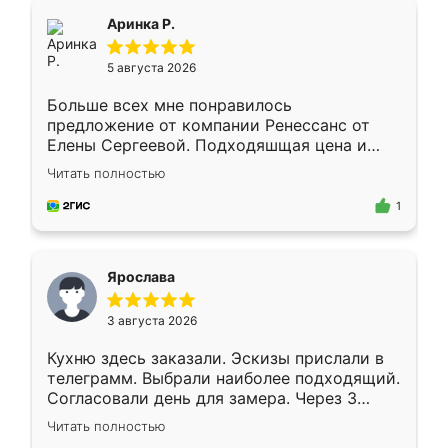
Всё подошло как влитое.
Аринка Р.
5 августа 2026
Больше всех мне понравилось
предложение от компании Ренессанс от
Елены Сергеевой. Подходяшщая цена и
короткие сроки изготовления. Приехавший
Читать полностью
для замера сотрудник Владислав
предложил по моему эскизу самый
1
подходящий вариант шкафа. Немного его
видоизменил, получилось даже лучше, чем
я хотела.
Ярослава
3 августа 2026
Кухню здесь заказали. Эскизы прислали в
телеграмм. Выбрали наиболее подходящий.
Согласовали день для замера. Через 3
недели кухня была уже готова. Остались
Читать полностью
довольны работой. Спасибо Ренессанс