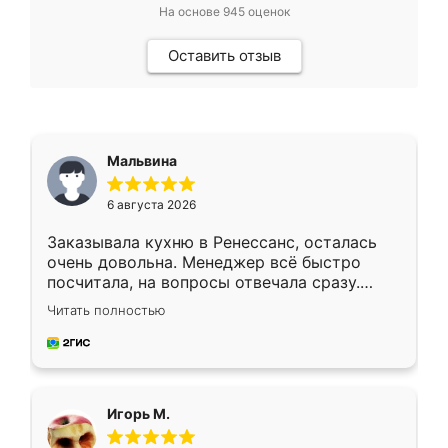
На основе
945
оценок
Оставить отзыв
Мальвина
6 августа 2026
Заказывала кухню в Ренессанс, осталась
очень довольна. Менеджер всё быстро
посчитала, на вопросы отвечала сразу.
Замерщик приехал в субботу, подошёл к
Читать полностью
делу со всей ответственностью. Собрали
за день, ребята работали аккуратно, даже
пыли почти не было. Качество отличное,
ящики ходят плавно, ничего не скрипит.
Всё подошло как влитое.
Игорь М.