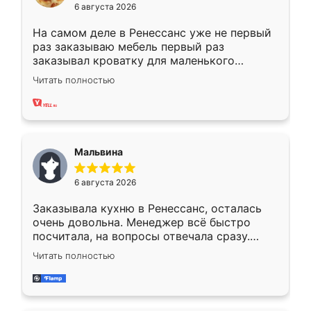
6 августа 2026
На самом деле в Ренессанс уже не первый
раз заказываю мебель первый раз
заказывал кроватку для маленького
ребёнка при его рождении ,во второй раз
Читать полностью
заказал шкаф-купе. По качеству очень
хорошее сборка достаточно быстрая,
также адекватные цены. До этого
сравнивал с разными конкурентами в этом
сегменте ,выбор у конкурентов куда
Мальвина
меньше, здесь же он более разнообразный.
Мне нравится ,если что-то потребуется из
6 августа 2026
мебели буду заказывать только здесь.
Заказывала кухню в Ренессанс, осталась
очень довольна. Менеджер всё быстро
посчитала, на вопросы отвечала сразу.
Замерщик приехал в субботу, подошёл к
Читать полностью
делу со всей ответственностью. Собрали
за день, ребята работали аккуратно, даже
пыли почти не было. Качество отличное,
ящики ходят плавно, ничего не скрипит.