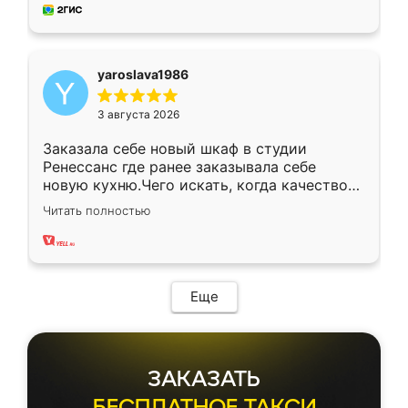
мебель за качественную работу!
yaroslava1986
3 августа 2026
Заказала себе новый шкаф в студии
Ренессанс где ранее заказывала себе
новую кухню.Чего искать, когда качеством
вполне довольна. Служит кухня уже почти
Читать полностью
два года, нареканий нет.
Еще
ЗАКАЗАТЬ