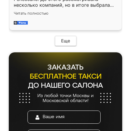
несколько компаний, но в итоге выбрала
эту. Сначала обговорили условия, потом
Читать полностью
приехал замерщик, всё спокойно объяснил
и снял размеры. Изготовили в срок, с
доставкой тоже никаких проблем не
возникло. Сборку выполнили аккуратно,
мебель сразу встала на свое место без
Еще
каких-либо доработок. Качеством осталась
довольна, все выглядит так, как и ожидала.
ЗАКАЗАТЬ
БЕСПЛАТНОЕ ТАКСИ
ДО НАШЕГО САЛОНА
Из любой точки Москвы и
Московской области!