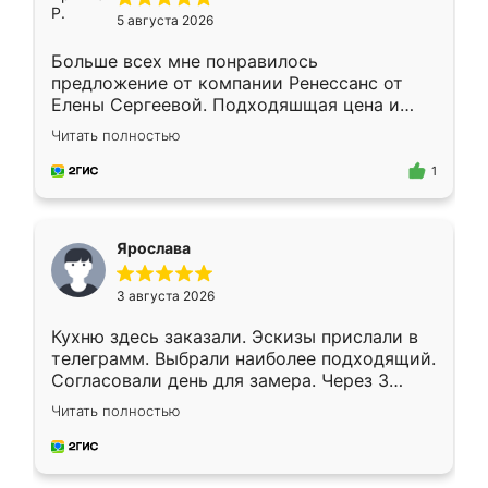
5 августа 2026
Больше всех мне понравилось
предложение от компании Ренессанс от
Елены Сергеевой. Подходяшщая цена и
короткие сроки изготовления. Приехавший
Читать полностью
для замера сотрудник Владислав
предложил по моему эскизу самый
1
подходящий вариант шкафа. Немного его
видоизменил, получилось даже лучше, чем
я хотела.
Ярослава
3 августа 2026
Кухню здесь заказали. Эскизы прислали в
телеграмм. Выбрали наиболее подходящий.
Согласовали день для замера. Через 3
недели кухня была уже готова. Остались
Читать полностью
довольны работой. Спасибо Ренессанс
мебель за качественную работу!