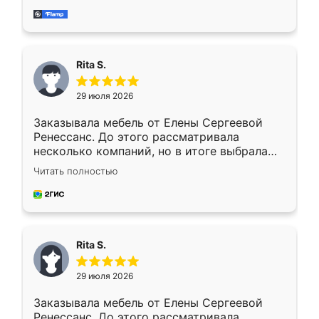
мебель за качественную работу!
Rita S.
29 июля 2026
Заказывала мебель от Елены Сергеевой
Ренессанс. До этого рассматривала
несколько компаний, но в итоге выбрала
эту. Сначала обговорили условия, потом
Читать полностью
приехал замерщик, всё спокойно объяснил
и снял размеры. Изготовили в срок, с
доставкой тоже никаких проблем не
возникло. Сборку выполнили аккуратно,
мебель сразу встала на свое место без
Rita S.
каких-либо доработок. Качеством осталась
довольна, все выглядит так, как и ожидала.
29 июля 2026
Заказывала мебель от Елены Сергеевой
Ренессанс. До этого рассматривала