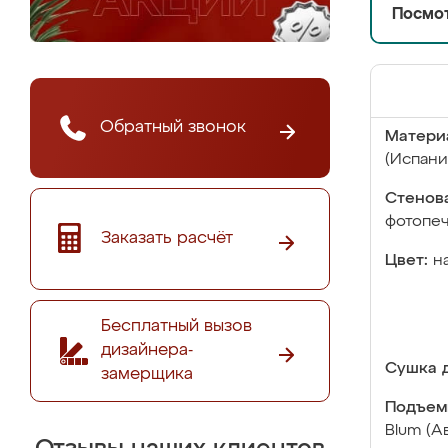
Посмот
Обратный звонок
Матери
(Испани
Стенова
фотопе
Заказать расчёт
Цвет:
н
Бесплатный вызов
дизайнера-
Сушка д
замерщика
Подъем
Blum (А