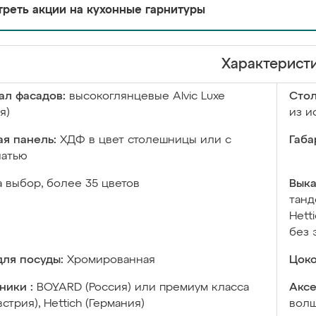
реть акции на кухонные гарнитуры
Характерист
ал фасадов:
высокоглянцевые Аlvic Luxe
Сто
я)
из и
я панель:
ХДФ в цвет столешницы или с
Габа
чатью
а выбор, более 35 цветов
Выка
танд
Hett
без 
ля посуды:
Хромированная
Цоко
ники :
BOYARD (Россия) или премиум класса
Аксе
встрия), Hettich (Германия)
волш