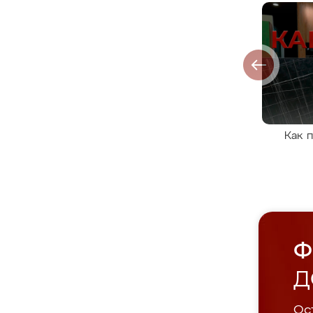
Как 
Ф
Д
Ост