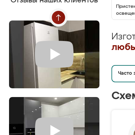
Отзывы наших клиентов
Пристен
освеще
Изго
любы
Часто 
Схе