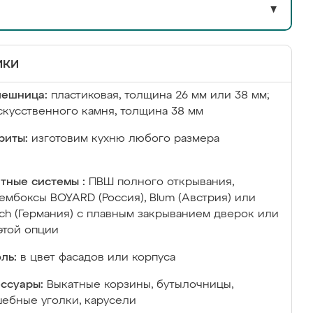
▼
ики
лешница:
пластиковая, толщина 26 мм или 38 мм;
скусственного камня, толщина 38 мм
риты:
изготовим кухню любого размера
тные системы :
ПВШ полного открывания,
ембоксы BOYARD (Россия), Blum (Австрия) или
ich (Германия) с плавным закрыванием дверок или
этой опции
ль:
в цвет фасадов или корпуса
ссуары:
Выкатные корзины, бутылочницы,
ебные уголки, карусели