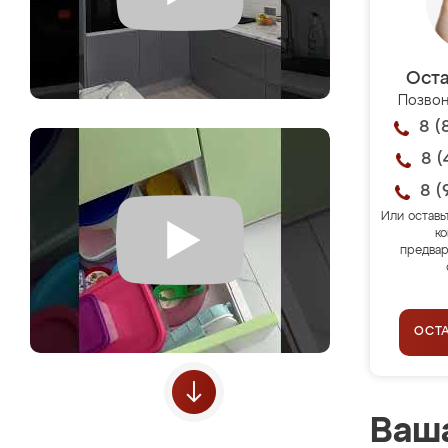
Оста
Позвон
8 (
8 (
8 (
Или оставь
ко
предвар
ОСТ
Ваша