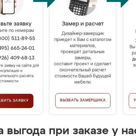
вьте заявку
Замер и расчет
ите по номерам
Дизайнер-замерщик
800) 511-89-55
приедет к Вам с каталогом
материалов,
Вы
495) 665-24-01
проведёт детальные
р
926) 409-68-13
замеры,
д
составит проект и сделает
з
те заявку на сайте для
окончательный расчёт
нсультации и
стоимости Вашей будущей
ительного расчёта
стоимости.
мебели.
ВЫЗВАТЬ ЗАМЕРЩИКА
АВИТЬ ЗАЯВКУ
 выгода при заказе у на