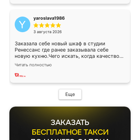
yaroslava1986
3 августа 2026
Заказала себе новый шкаф в студии
Ренессанс где ранее заказывала себе
новую кухню.Чего искать, когда качеством
вполне довольна. Служит кухня уже почти
Читать полностью
два года, нареканий нет.
Еще
ЗАКАЗАТЬ
БЕСПЛАТНОЕ ТАКСИ