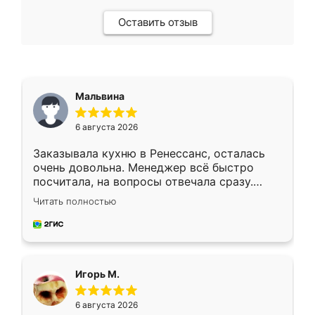
Оставить отзыв
Мальвина
6 августа 2026
Заказывала кухню в Ренессанс, осталась
очень довольна. Менеджер всё быстро
посчитала, на вопросы отвечала сразу.
Замерщик приехал в субботу, подошёл к
Читать полностью
делу со всей ответственностью. Собрали
за день, ребята работали аккуратно, даже
пыли почти не было. Качество отличное,
ящики ходят плавно, ничего не скрипит.
Всё подошло как влитое.
Игорь М.
6 августа 2026