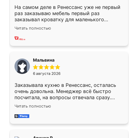
На самом деле в Ренессанс уже не первый
раз заказываю мебель первый раз
заказывал кроватку для маленького
ребёнка при его рождении ,во второй раз
Читать полностью
заказал шкаф-купе. По качеству очень
хорошее сборка достаточно быстрая,
также адекватные цены. До этого
сравнивал с разными конкурентами в этом
сегменте ,выбор у конкурентов куда
Мальвина
меньше, здесь же он более разнообразный.
Мне нравится ,если что-то потребуется из
6 августа 2026
мебели буду заказывать только здесь.
Заказывала кухню в Ренессанс, осталась
очень довольна. Менеджер всё быстро
посчитала, на вопросы отвечала сразу.
Замерщик приехал в субботу, подошёл к
Читать полностью
делу со всей ответственностью. Собрали
за день, ребята работали аккуратно, даже
пыли почти не было. Качество отличное,
ящики ходят плавно, ничего не скрипит.
Всё подошло как влитое.
Аринка Р.