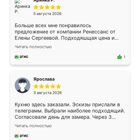
5 августа 2026
Больше всех мне понравилось
предложение от компании Ренессанс от
Елены Сергеевой. Подходяшщая цена и
короткие сроки изготовления. Приехавший
Читать полностью
для замера сотрудник Владислав
предложил по моему эскизу самый
1
подходящий вариант шкафа. Немного его
видоизменил, получилось даже лучше, чем
я хотела.
Ярослава
3 августа 2026
Кухню здесь заказали. Эскизы прислали в
телеграмм. Выбрали наиболее подходящий.
Согласовали день для замера. Через 3
недели кухня была уже готова. Остались
Читать полностью
довольны работой. Спасибо Ренессанс
мебель за качественную работу!