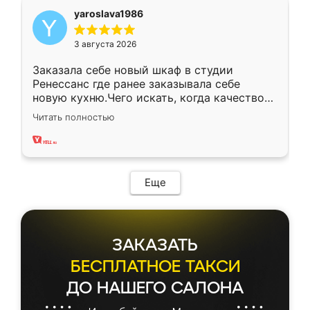
yaroslava1986
3 августа 2026
Заказала себе новый шкаф в студии
Ренессанс где ранее заказывала себе
новую кухню.Чего искать, когда качеством
вполне довольна. Служит кухня уже почти
Читать полностью
два года, нареканий нет.
Еще
ЗАКАЗАТЬ
БЕСПЛАТНОЕ ТАКСИ
ДО НАШЕГО САЛОНА