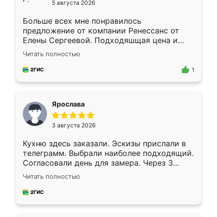
5 августа 2026
Больше всех мне понравилось
предложение от компании Ренессанс от
Елены Сергеевой. Подходяшщая цена и
короткие сроки изготовления. Приехавший
Читать полностью
для замера сотрудник Владислав
предложил по моему эскизу самый
1
подходящий вариант шкафа. Немного его
видоизменил, получилось даже лучше, чем
я хотела.
Ярослава
3 августа 2026
Кухню здесь заказали. Эскизы прислали в
телеграмм. Выбрали наиболее подходящий.
Согласовали день для замера. Через 3
недели кухня была уже готова. Остались
Читать полностью
довольны работой. Спасибо Ренессанс
мебель за качественную работу!