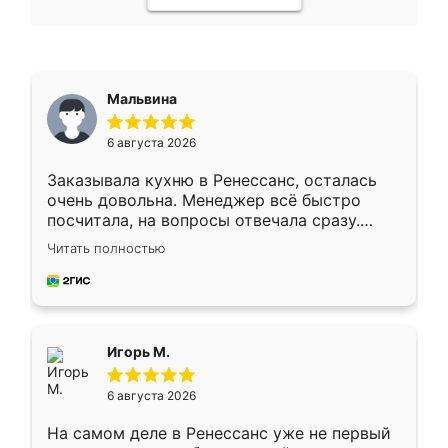
Мальвина
6 августа 2026
Заказывала кухню в Ренессанс, осталась
очень довольна. Менеджер всё быстро
посчитала, на вопросы отвечала сразу.
Замерщик приехал в субботу, подошёл к
Читать полностью
делу со всей ответственностью. Собрали
за день, ребята работали аккуратно, даже
пыли почти не было. Качество отличное,
ящики ходят плавно, ничего не скрипит.
Всё подошло как влитое.
Игорь М.
6 августа 2026
На самом деле в Ренессанс уже не первый