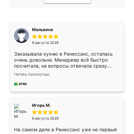
Мальвина
6 августа 2026
Заказывала кухню в Ренессанс, осталась
очень довольна. Менеджер всё быстро
посчитала, на вопросы отвечала сразу.
Замерщик приехал в субботу, подошёл к
Читать полностью
делу со всей ответственностью. Собрали
за день, ребята работали аккуратно, даже
пыли почти не было. Качество отличное,
ящики ходят плавно, ничего не скрипит.
Всё подошло как влитое.
Игорь М.
6 августа 2026
На самом деле в Ренессанс уже не первый