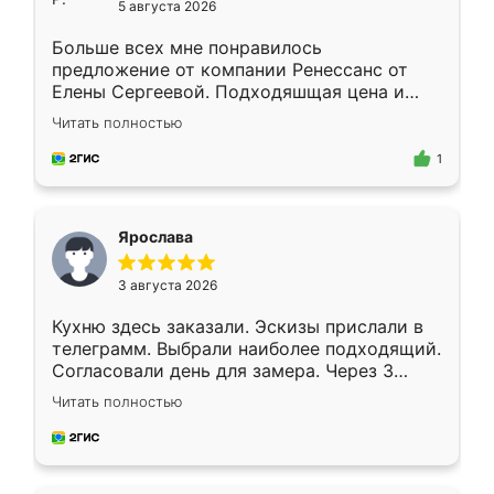
5 августа 2026
Больше всех мне понравилось
предложение от компании Ренессанс от
Елены Сергеевой. Подходяшщая цена и
короткие сроки изготовления. Приехавший
Читать полностью
для замера сотрудник Владислав
предложил по моему эскизу самый
1
подходящий вариант шкафа. Немного его
видоизменил, получилось даже лучше, чем
я хотела.
Ярослава
3 августа 2026
Кухню здесь заказали. Эскизы прислали в
телеграмм. Выбрали наиболее подходящий.
Согласовали день для замера. Через 3
недели кухня была уже готова. Остались
Читать полностью
довольны работой. Спасибо Ренессанс
мебель за качественную работу!