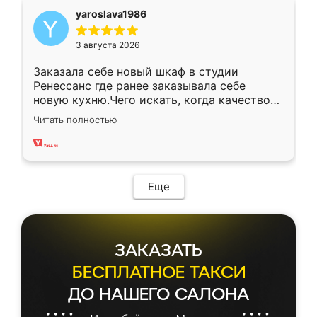
yaroslava1986
3 августа 2026
Заказала себе новый шкаф в студии
Ренессанс где ранее заказывала себе
новую кухню.Чего искать, когда качеством
вполне довольна. Служит кухня уже почти
Читать полностью
два года, нареканий нет.
Еще
ЗАКАЗАТЬ
БЕСПЛАТНОЕ ТАКСИ
ДО НАШЕГО САЛОНА