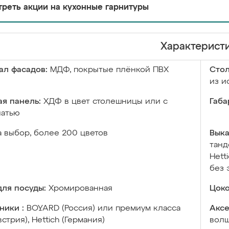
реть акции на кухонные гарнитуры
Характерист
ал фасадов:
МДФ, покрытые плёнкой ПВХ
Сто
из и
я панель:
ХДФ в цвет столешницы или с
Габа
чатью
а выбор, более 200 цветов
Выка
танд
Hett
без 
ля посуды:
Хромированная
Цоко
ники :
BOYARD (Россия) или премиум класса
Аксе
встрия), Hettich (Германия)
волш