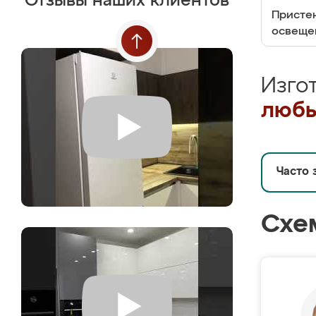
Отзывы наших клиентов
Пристен
освеще
Изго
любы
Часто 
Схе