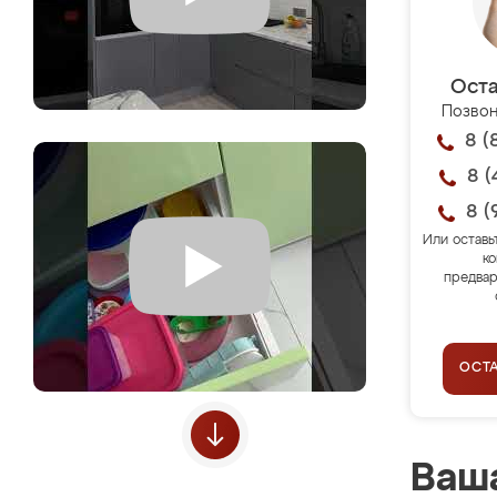
Оста
Позвон
8 (
8 (
8 (
Или оставь
ко
предвар
ОСТ
Ваша