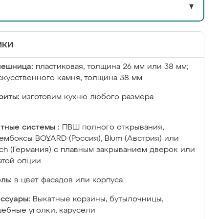
▼
ики
лешница:
пластиковая, толщина 26 мм или 38 мм;
скусственного камня, толщина 38 мм
риты:
изготовим кухню любого размера
тные системы :
ПВШ полного открывания,
ембоксы BOYARD (Россия), Blum (Австрия) или
ich (Германия) с плавным закрыванием дверок или
этой опции
ль:
в цвет фасадов или корпуса
ссуары:
Выкатные корзины, бутылочницы,
ебные уголки, карусели