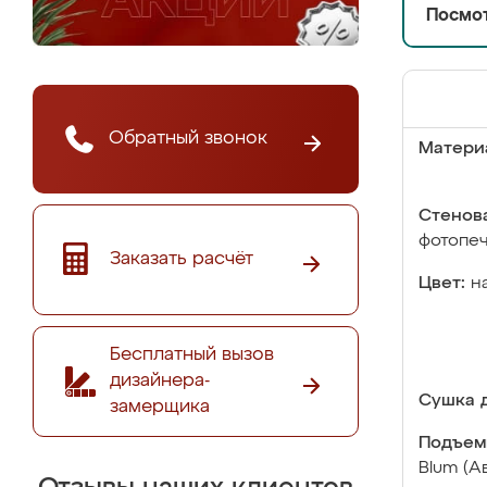
Посмот
Обратный звонок
Матери
Стенова
фотопе
Заказать расчёт
Цвет:
н
Бесплатный вызов
дизайнера-
Сушка д
замерщика
Подъем
Blum (А