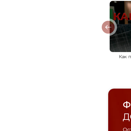
Как 
Ф
Д
Ост