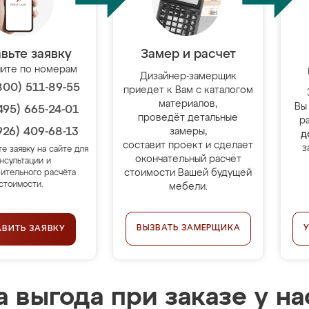
вьте заявку
Замер и расчет
ите по номерам
Дизайнер-замерщик
800) 511-89-55
приедет к Вам с каталогом
материалов,
Вы
495) 665-24-01
проведёт детальные
р
926) 409-68-13
замеры,
д
составит проект и сделает
з
те заявку на сайте для
окончательный расчёт
нсультации и
стоимости Вашей будущей
ительного расчёта
стоимости.
мебели.
ВЫЗВАТЬ ЗАМЕРЩИКА
АВИТЬ ЗАЯВКУ
 выгода при заказе у на