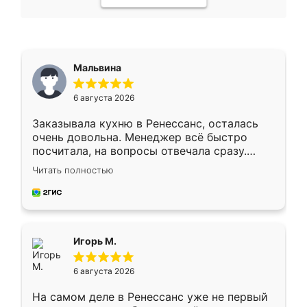
Мальвина
6 августа 2026
Заказывала кухню в Ренессанс, осталась
очень довольна. Менеджер всё быстро
посчитала, на вопросы отвечала сразу.
Замерщик приехал в субботу, подошёл к
Читать полностью
делу со всей ответственностью. Собрали
за день, ребята работали аккуратно, даже
пыли почти не было. Качество отличное,
ящики ходят плавно, ничего не скрипит.
Всё подошло как влитое.
Игорь М.
6 августа 2026
На самом деле в Ренессанс уже не первый