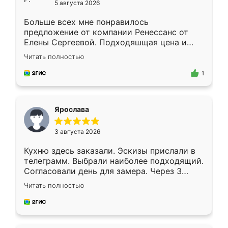
5 августа 2026
Больше всех мне понравилось
предложение от компании Ренессанс от
Елены Сергеевой. Подходяшщая цена и
короткие сроки изготовления. Приехавший
Читать полностью
для замера сотрудник Владислав
предложил по моему эскизу самый
1
подходящий вариант шкафа. Немного его
видоизменил, получилось даже лучше, чем
я хотела.
Ярослава
3 августа 2026
Кухню здесь заказали. Эскизы прислали в
телеграмм. Выбрали наиболее подходящий.
Согласовали день для замера. Через 3
недели кухня была уже готова. Остались
Читать полностью
довольны работой. Спасибо Ренессанс
мебель за качественную работу!