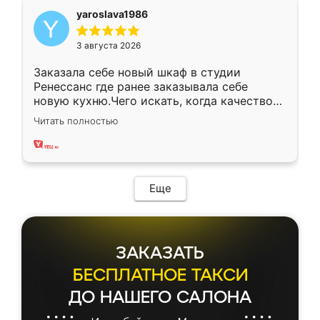
yaroslava1986
3 августа 2026
Заказала себе новый шкаф в студии
Ренессанс где ранее заказывала себе
новую кухню.Чего искать, когда качеством
вполне довольна. Служит кухня уже почти
Читать полностью
два года, нареканий нет.
Еще
ЗАКАЗАТЬ
БЕСПЛАТНОЕ ТАКСИ
ДО НАШЕГО САЛОНА