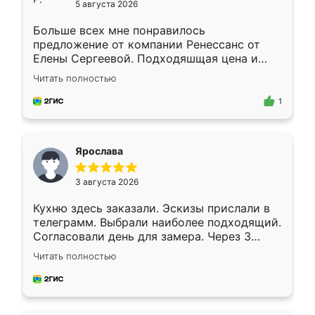
5 августа 2026
Больше всех мне понравилось
предложение от компании Ренессанс от
Елены Сергеевой. Подходяшщая цена и
короткие сроки изготовления. Приехавший
Читать полностью
для замера сотрудник Владислав
предложил по моему эскизу самый
1
подходящий вариант шкафа. Немного его
видоизменил, получилось даже лучше, чем
я хотела.
Ярослава
3 августа 2026
Кухню здесь заказали. Эскизы прислали в
телеграмм. Выбрали наиболее подходящий.
Согласовали день для замера. Через 3
недели кухня была уже готова. Остались
Читать полностью
довольны работой. Спасибо Ренессанс
мебель за качественную работу!