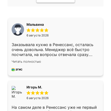
Мальвина
6 августа 2026
Заказывала кухню в Ренессанс, осталась
очень довольна. Менеджер всё быстро
посчитала, на вопросы отвечала сразу.
Замерщик приехал в субботу, подошёл к
Читать полностью
делу со всей ответственностью. Собрали
за день, ребята работали аккуратно, даже
пыли почти не было. Качество отличное,
ящики ходят плавно, ничего не скрипит.
Всё подошло как влитое.
Игорь М.
6 августа 2026
На самом деле в Ренессанс уже не первый