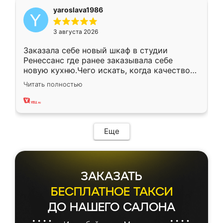
yaroslava1986
3 августа 2026
Заказала себе новый шкаф в студии
Ренессанс где ранее заказывала себе
новую кухню.Чего искать, когда качеством
вполне довольна. Служит кухня уже почти
Читать полностью
два года, нареканий нет.
Еще
ЗАКАЗАТЬ
БЕСПЛАТНОЕ ТАКСИ
ДО НАШЕГО САЛОНА