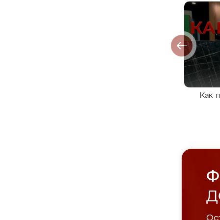
Как 
Ф
Д
Ост