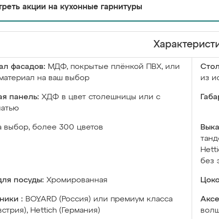
реть акции на кухонные гарнитуры
Характерист
ал фасадов:
МДФ, покрытые плёнкой ПВХ, или
Сто
материал на ваш выбор
из и
я панель:
ХДФ в цвет столешницы или с
Габа
чатью
а выбор, более 300 цветов
Выка
танд
Hett
без 
ля посуды:
Хромированная
Цоко
ники :
BOYARD (Россия) или премиум класса
Аксе
встрия), Hettich (Германия)
волш