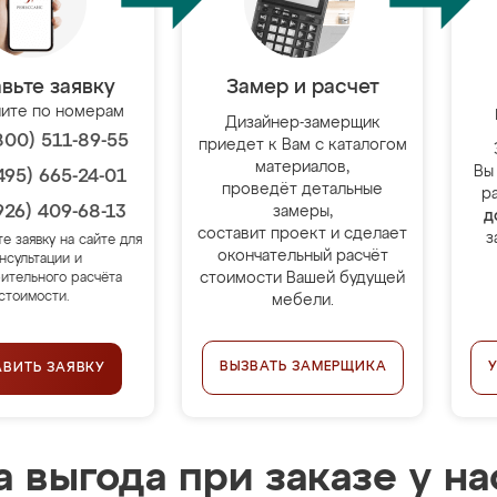
вьте заявку
Замер и расчет
ите по номерам
Дизайнер-замерщик
800) 511-89-55
приедет к Вам с каталогом
материалов,
Вы
495) 665-24-01
проведёт детальные
р
926) 409-68-13
замеры,
д
составит проект и сделает
з
те заявку на сайте для
окончательный расчёт
нсультации и
стоимости Вашей будущей
ительного расчёта
стоимости.
мебели.
ВЫЗВАТЬ ЗАМЕРЩИКА
АВИТЬ ЗАЯВКУ
 выгода при заказе у на