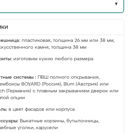
▼
ики
лешница:
пластиковая, толщина 26 мм или 38 мм;
скусственного камня, толщина 38 мм
риты:
изготовим кухню любого размера
тные системы :
ПВШ полного открывания,
ембоксы BOYARD (Россия), Blum (Австрия) или
ich (Германия) с плавным закрыванием дверок или
этой опции
ль:
в цвет фасадов или корпуса
ссуары:
Выкатные корзины, бутылочницы,
ебные уголки, карусели