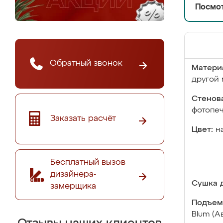
Посмот
Обратный звонок
Матери
другой 
Стенова
фотопе
Заказать расчёт
Цвет:
н
Бесплатный вызов
дизайнера-
Сушка д
замерщика
Подъем
Blum (А