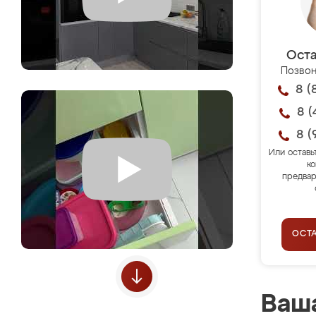
Оста
Позвон
8 (
8 (
8 (
Или оставь
ко
предвар
ОСТ
Ваша