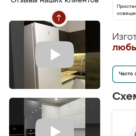
Отзывы наших клиентов
Пристен
освеще
Изго
любы
Часто 
Схе