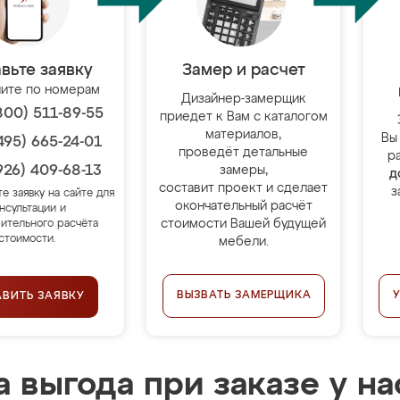
вьте заявку
Замер и расчет
ите по номерам
Дизайнер-замерщик
800) 511-89-55
приедет к Вам с каталогом
материалов,
Вы
495) 665-24-01
проведёт детальные
р
926) 409-68-13
замеры,
д
составит проект и сделает
з
те заявку на сайте для
окончательный расчёт
нсультации и
стоимости Вашей будущей
ительного расчёта
стоимости.
мебели.
ВЫЗВАТЬ ЗАМЕРЩИКА
АВИТЬ ЗАЯВКУ
 выгода при заказе у на