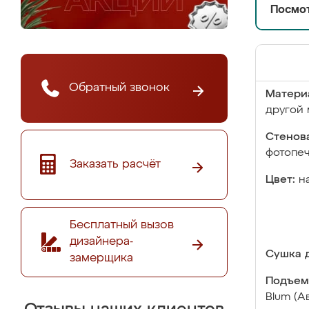
Посмот
Обратный звонок
Матери
другой 
Стенова
фотопе
Заказать расчёт
Цвет:
н
Бесплатный вызов
дизайнера-
Сушка д
замерщика
Подъем
Blum (А