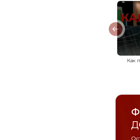
Как 
Ф
Д
Ост