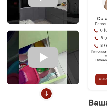
Оста
Позвон
8 (
8 (
8 (
Или оставь
ко
предвар
ОСТ
Ваша