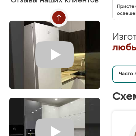
Отзывы наших клиентов
Пристен
освеще
Изго
любы
Часто 
Схе