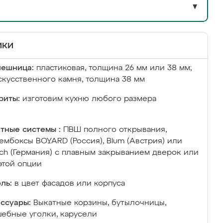
▼
ики
лешница:
пластиковая, толщина 26 мм или 38 мм;
скусственного камня, толщина 38 мм
риты:
изготовим кухню любого размера
тные системы :
ПВШ полного открывания,
ембоксы BOYARD (Россия), Blum (Австрия) или
ich (Германия) с плавным закрыванием дверок или
этой опции
ль:
в цвет фасадов или корпуса
ссуары:
Выкатные корзины, бутылочницы,
ебные уголки, карусели