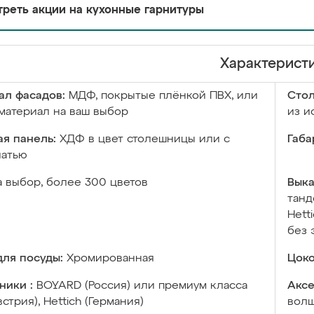
реть акции на кухонные гарнитуры
Характерист
ал фасадов:
МДФ, покрытые плёнкой ПВХ, или
Сто
материал на ваш выбор
из и
я панель:
ХДФ в цвет столешницы или с
Габа
чатью
а выбор, более 300 цветов
Выка
танд
Hett
без 
ля посуды:
Хромированная
Цоко
ники :
BOYARD (Россия) или премиум класса
Аксе
встрия), Hettich (Германия)
волш