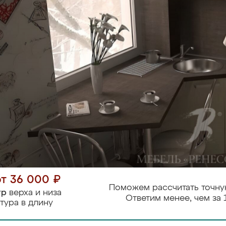
от 36 000 ₽
Поможем рассчитать точну
тр
верха и низа
Ответим менее, чем за 
тура в длину