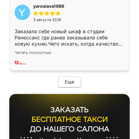
yaroslava1986
3 августа 2026
Заказала себе новый шкаф в студии
Ренессанс где ранее заказывала себе
новую кухню.Чего искать, когда качеством
вполне довольна. Служит кухня уже почти
Читать полностью
два года, нареканий нет.
Еще
ЗАКАЗАТЬ
БЕСПЛАТНОЕ ТАКСИ
ДО НАШЕГО САЛОНА