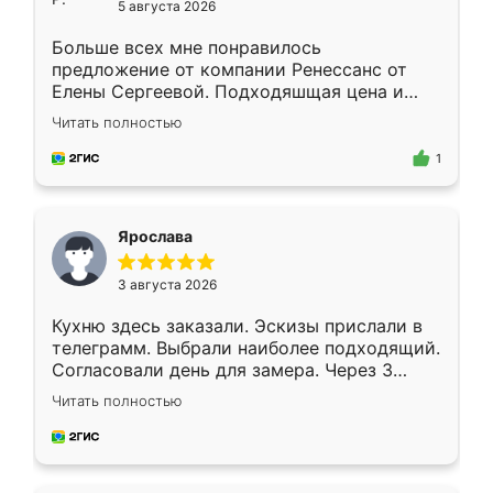
5 августа 2026
Больше всех мне понравилось
предложение от компании Ренессанс от
Елены Сергеевой. Подходяшщая цена и
короткие сроки изготовления. Приехавший
Читать полностью
для замера сотрудник Владислав
предложил по моему эскизу самый
1
подходящий вариант шкафа. Немного его
видоизменил, получилось даже лучше, чем
я хотела.
Ярослава
3 августа 2026
Кухню здесь заказали. Эскизы прислали в
телеграмм. Выбрали наиболее подходящий.
Согласовали день для замера. Через 3
недели кухня была уже готова. Остались
Читать полностью
довольны работой. Спасибо Ренессанс
мебель за качественную работу!