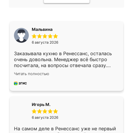
Мальвина
6 августа 2026
Заказывала кухню в Ренессанс, осталась
очень довольна. Менеджер всё быстро
посчитала, на вопросы отвечала сразу.
Замерщик приехал в субботу, подошёл к
Читать полностью
делу со всей ответственностью. Собрали
за день, ребята работали аккуратно, даже
пыли почти не было. Качество отличное,
ящики ходят плавно, ничего не скрипит.
Всё подошло как влитое.
Игорь М.
6 августа 2026
На самом деле в Ренессанс уже не первый