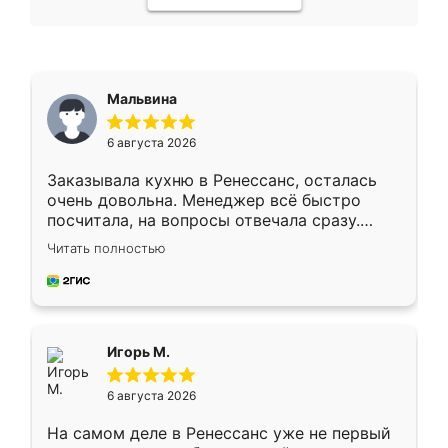
Мальвина
6 августа 2026
Заказывала кухню в Ренессанс, осталась
очень довольна. Менеджер всё быстро
посчитала, на вопросы отвечала сразу.
Замерщик приехал в субботу, подошёл к
Читать полностью
делу со всей ответственностью. Собрали
за день, ребята работали аккуратно, даже
пыли почти не было. Качество отличное,
ящики ходят плавно, ничего не скрипит.
Всё подошло как влитое.
Игорь М.
6 августа 2026
На самом деле в Ренессанс уже не первый