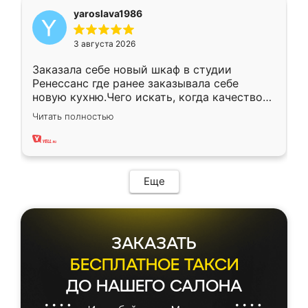
yaroslava1986
3 августа 2026
Заказала себе новый шкаф в студии
Ренессанс где ранее заказывала себе
новую кухню.Чего искать, когда качеством
вполне довольна. Служит кухня уже почти
Читать полностью
два года, нареканий нет.
Еще
ЗАКАЗАТЬ
БЕСПЛАТНОЕ ТАКСИ
ДО НАШЕГО САЛОНА