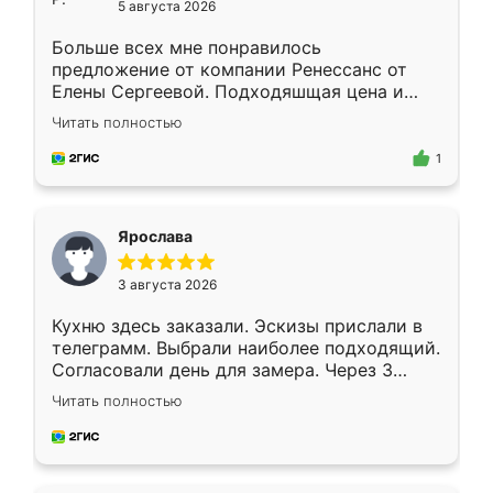
5 августа 2026
Больше всех мне понравилось
предложение от компании Ренессанс от
Елены Сергеевой. Подходяшщая цена и
короткие сроки изготовления. Приехавший
Читать полностью
для замера сотрудник Владислав
предложил по моему эскизу самый
1
подходящий вариант шкафа. Немного его
видоизменил, получилось даже лучше, чем
я хотела.
Ярослава
3 августа 2026
Кухню здесь заказали. Эскизы прислали в
телеграмм. Выбрали наиболее подходящий.
Согласовали день для замера. Через 3
недели кухня была уже готова. Остались
Читать полностью
довольны работой. Спасибо Ренессанс
мебель за качественную работу!