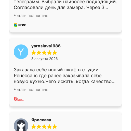
телеграмм. Выбрали наиболее подходящий.
Согласовали день для замера. Через 3
недели кухня была уже готова. Остались
Читать полностью
довольны работой. Спасибо Ренессанс
мебель за качественную работу!
yaroslava1986
3 августа 2026
Заказала себе новый шкаф в студии
Ренессанс где ранее заказывала себе
новую кухню.Чего искать, когда качеством
вполне довольна. Служит кухня уже почти
Читать полностью
два года, нареканий нет.
Ярослава