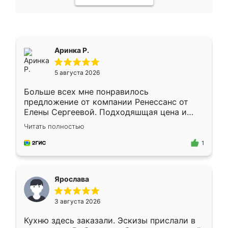
Аринка Р.
5 августа 2026
Больше всех мне понравилось
предложение от компании Ренессанс от
Елены Сергеевой. Подходяшщая цена и
короткие сроки изготовления. Приехавший
Читать полностью
для замера сотрудник Владислав
предложил по моему эскизу самый
1
подходящий вариант шкафа. Немного его
видоизменил, получилось даже лучше, чем
я хотела.
Ярослава
3 августа 2026
Кухню здесь заказали. Эскизы прислали в