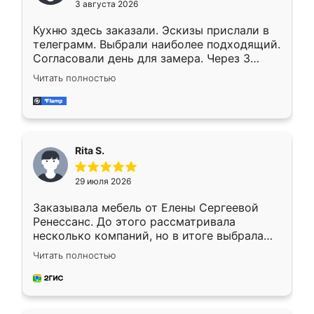
3 августа 2026
Кухню здесь заказали. Эскизы прислали в
телеграмм. Выбрали наиболее подходящий.
Согласовали день для замера. Через 3
недели кухня была уже готова. Остались
Читать полностью
довольны работой. Спасибо Ренессанс
мебель за качественную работу!
Rita S.
29 июля 2026
Заказывала мебель от Елены Сергеевой
Ренессанс. До этого рассматривала
несколько компаний, но в итоге выбрала
эту. Сначала обговорили условия, потом
Читать полностью
приехал замерщик, всё спокойно объяснил
и снял размеры. Изготовили в срок, с
доставкой тоже никаких проблем не
возникло. Сборку выполнили аккуратно,