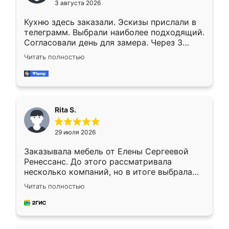
3 августа 2026
Кухню здесь заказали. Эскизы прислали в
телеграмм. Выбрали наиболее подходящий.
Согласовали день для замера. Через 3
недели кухня была уже готова. Остались
Читать полностью
довольны работой. Спасибо Ренессанс
мебель за качественную работу!
Rita S.
29 июля 2026
Заказывала мебель от Елены Сергеевой
Ренессанс. До этого рассматривала
несколько компаний, но в итоге выбрала
эту. Сначала обговорили условия, потом
Читать полностью
приехал замерщик, всё спокойно объяснил
и снял размеры. Изготовили в срок, с
доставкой тоже никаких проблем не
возникло. Сборку выполнили аккуратно,