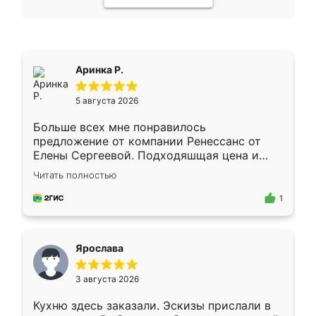
Аринка Р.
5 августа 2026
Больше всех мне понравилось
предложение от компании Ренессанс от
Елены Сергеевой. Подходяшщая цена и
короткие сроки изготовления. Приехавший
Читать полностью
для замера сотрудник Владислав
предложил по моему эскизу самый
1
подходящий вариант шкафа. Немного его
видоизменил, получилось даже лучше, чем
я хотела.
Ярослава
3 августа 2026
Кухню здесь заказали. Эскизы прислали в