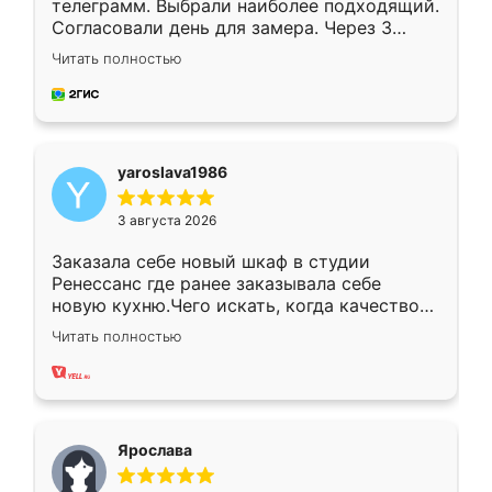
телеграмм. Выбрали наиболее подходящий.
Согласовали день для замера. Через 3
недели кухня была уже готова. Остались
Читать полностью
довольны работой. Спасибо Ренессанс
мебель за качественную работу!
yaroslava1986
3 августа 2026
Заказала себе новый шкаф в студии
Ренессанс где ранее заказывала себе
новую кухню.Чего искать, когда качеством
вполне довольна. Служит кухня уже почти
Читать полностью
два года, нареканий нет.
Ярослава