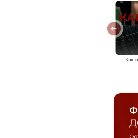
Как 
Ф
Д
Ост