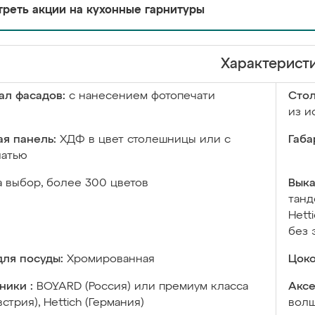
реть акции на кухонные гарнитуры
Характерист
ал фасадов:
с нанесением фотопечати
Сто
из и
я панель:
ХДФ в цвет столешницы или с
Габа
чатью
а выбор, более 300 цветов
Выка
танд
Hett
без 
ля посуды:
Хромированная
Цоко
ники :
BOYARD (Россия) или премиум класса
Аксе
встрия), Hettich (Германия)
волш