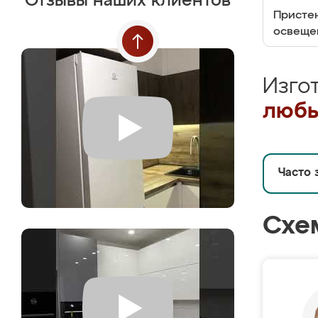
Отзывы наших клиентов
Пристен
освеще
Изго
любы
Часто 
Схе