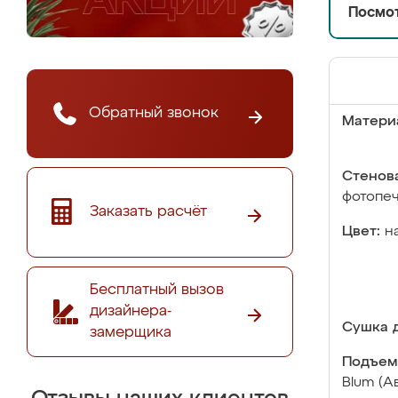
Посмот
Обратный звонок
Матери
Стенова
фотопе
Заказать расчёт
Цвет:
н
Бесплатный вызов
дизайнера-
Сушка д
замерщика
Подъем
Blum (А