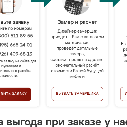
вьте заявку
Замер и расчет
ите по номерам
Дизайнер-замерщик
800) 511-89-55
приедет к Вам с каталогом
материалов,
Вы
495) 665-24-01
проведёт детальные
р
926) 409-68-13
замеры,
д
составит проект и сделает
з
те заявку на сайте для
окончательный расчёт
нсультации и
стоимости Вашей будущей
ительного расчёта
стоимости.
мебели.
ВЫЗВАТЬ ЗАМЕРЩИКА
АВИТЬ ЗАЯВКУ
 выгода при заказе у на