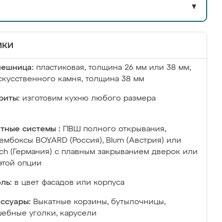
▼
ики
лешница:
пластиковая, толщина 26 мм или 38 мм;
скусственного камня, толщина 38 мм
риты:
изготовим кухню любого размера
тные системы :
ПВШ полного открывания,
ембоксы BOYARD (Россия), Blum (Австрия) или
ich (Германия) с плавным закрыванием дверок или
этой опции
ль:
в цвет фасадов или корпуса
ссуары:
Выкатные корзины, бутылочницы,
ебные уголки, карусели