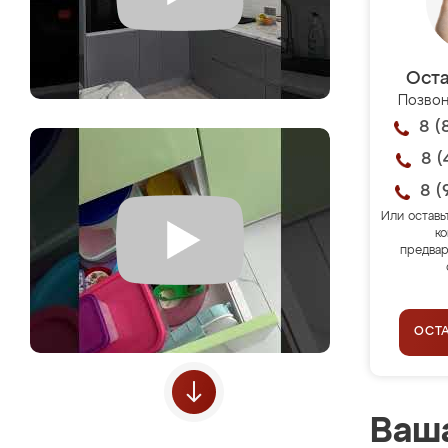
Оста
Позвон
8 (
8 (
8 (
Или оставь
ко
предвар
ОСТ
Ваша