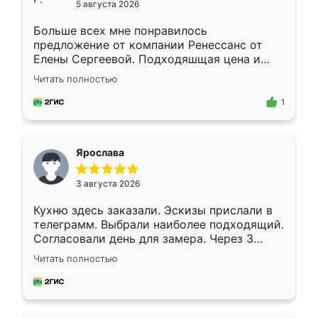
5 августа 2026
Больше всех мне понравилось
предложение от компании Ренессанс от
Елены Сергеевой. Подходяшщая цена и
короткие сроки изготовления. Приехавший
Читать полностью
для замера сотрудник Владислав
предложил по моему эскизу самый
1
подходящий вариант шкафа. Немного его
видоизменил, получилось даже лучше, чем
я хотела.
Ярослава
3 августа 2026
Кухню здесь заказали. Эскизы прислали в
телеграмм. Выбрали наиболее подходящий.
Согласовали день для замера. Через 3
недели кухня была уже готова. Остались
Читать полностью
довольны работой. Спасибо Ренессанс
мебель за качественную работу!