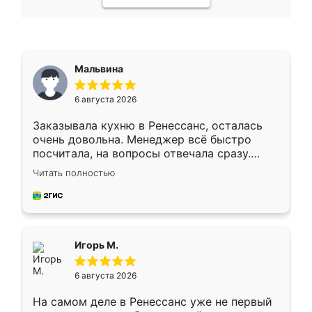
Мальвина
6 августа 2026
Заказывала кухню в Ренессанс, осталась
очень довольна. Менеджер всё быстро
посчитала, на вопросы отвечала сразу.
Замерщик приехал в субботу, подошёл к
Читать полностью
делу со всей ответственностью. Собрали
за день, ребята работали аккуратно, даже
пыли почти не было. Качество отличное,
ящики ходят плавно, ничего не скрипит.
Всё подошло как влитое.
Игорь М.
6 августа 2026
На самом деле в Ренессанс уже не первый