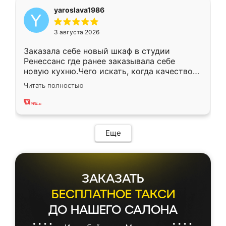
yaroslava1986
3 августа 2026
Заказала себе новый шкаф в студии
Ренессанс где ранее заказывала себе
новую кухню.Чего искать, когда качеством
вполне довольна. Служит кухня уже почти
Читать полностью
два года, нареканий нет.
Еще
ЗАКАЗАТЬ
БЕСПЛАТНОЕ ТАКСИ
ДО НАШЕГО САЛОНА