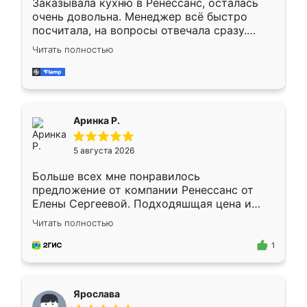
Заказывала кухню в Ренессанс, осталась
очень довольна. Менеджер всё быстро
посчитала, на вопросы отвечала сразу.
Замерщик приехал в субботу, подошёл к
Читать полностью
делу со всей ответственностью. Собрали
за день, ребята работали аккуратно, даже
пыли почти не было. Качество отличное,
ящики ходят плавно, ничего не скрипит.
Всё подошло как влитое.
Аринка Р.
5 августа 2026
Больше всех мне понравилось
предложение от компании Ренессанс от
Елены Сергеевой. Подходяшщая цена и
короткие сроки изготовления. Приехавший
Читать полностью
для замера сотрудник Владислав
предложил по моему эскизу самый
1
подходящий вариант шкафа. Немного его
видоизменил, получилось даже лучше, чем
я хотела.
Ярослава