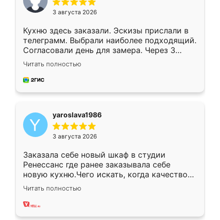
3 августа 2026
Кухню здесь заказали. Эскизы прислали в
телеграмм. Выбрали наиболее подходящий.
Согласовали день для замера. Через 3
недели кухня была уже готова. Остались
Читать полностью
довольны работой. Спасибо Ренессанс
мебель за качественную работу!
yaroslava1986
3 августа 2026
Заказала себе новый шкаф в студии
Ренессанс где ранее заказывала себе
новую кухню.Чего искать, когда качеством
вполне довольна. Служит кухня уже почти
Читать полностью
два года, нареканий нет.