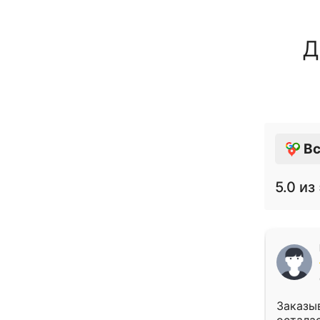
Д
Вс
5.0
из 
Заказыв