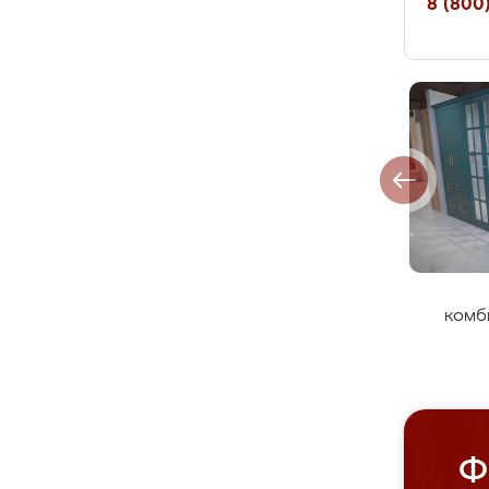
8 (800)
комб
Ф