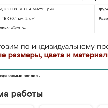
МДФ ПВХ SF 014 Мисти Грин
Фурн
:
ПВХ (0,4 мм, 2 мм)
Разм
овка:
«Буэно»
товим по индивидуальному про
е размеры, цвета и материа
задаваемые вопросы
ма работы