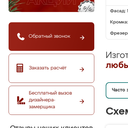
Фасад:
Кромка
Фрезер
Обратный звонок
Изго
любы
Заказать расчёт
Часто 
Бесплатный вызов
дизайнера-
замерщика
Схе