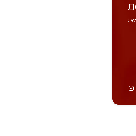
Д
Ост