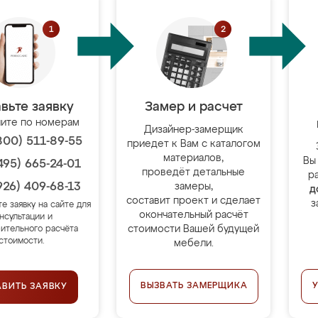
вьте заявку
Замер и расчет
ите по номерам
Дизайнер-замерщик
800) 511-89-55
приедет к Вам с каталогом
материалов,
Вы
495) 665-24-01
проведёт детальные
р
926) 409-68-13
замеры,
д
составит проект и сделает
з
те заявку на сайте для
окончательный расчёт
нсультации и
стоимости Вашей будущей
ительного расчёта
стоимости.
мебели.
ВЫЗВАТЬ ЗАМЕРЩИКА
АВИТЬ ЗАЯВКУ