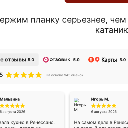
ержим планку серьезнее, чем
катани
е отзывы
5.0
5.0
5.0
5
На основе
945
оценок
Мальвина
Игорь М.
6 августа 2026
6 августа 2026
ала кухню в Ренессанс,
На самом деле в Ренес