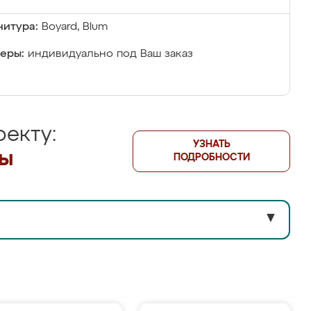
итура:
Boyard, Blum
еры:
индивидуально под Ваш заказ
екту:
УЗНАТЬ
лы
ПОДРОБНОСТИ
▼