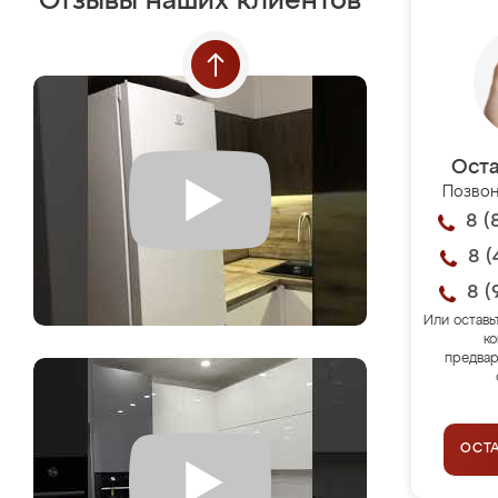
Отзывы наших клиентов
Оста
Позвон
8 (
8 (
8 (
Или оставь
ко
предвар
ОСТ