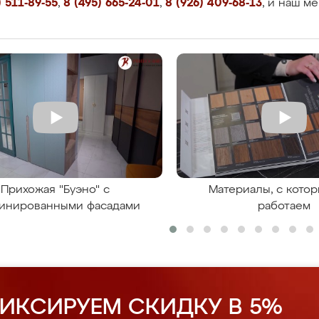
 511-89-55
,
8 (495) 665-24-01
,
8 (926) 409-68-13
, и наш м
Прихожая "Буэно" с
Материалы, с кото
инированными фасадами
работаем
ИКСИРУЕМ СКИДКУ В 5%