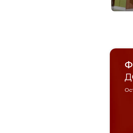
Ф
Д
Ост