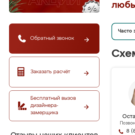
любы
Часто 
Обратный звонок
Схе
Заказать расчёт
Бесплатный вызов
дизайнера-
замерщика
Оста
Позвон
8 (