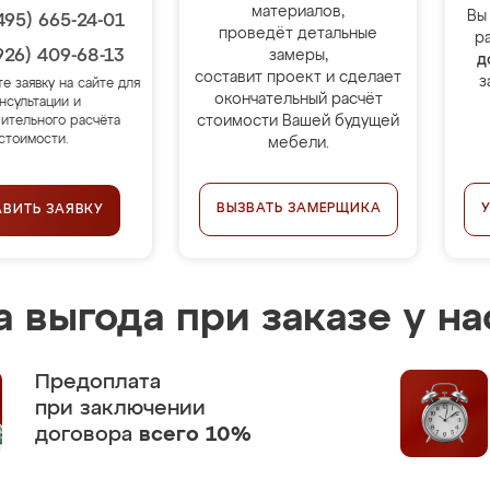
материалов,
Вы
495) 665-24-01
проведёт детальные
р
926) 409-68-13
замеры,
д
составит проект и сделает
з
те заявку на сайте для
окончательный расчёт
нсультации и
стоимости Вашей будущей
ительного расчёта
стоимости.
мебели.
ВЫЗВАТЬ ЗАМЕРЩИКА
АВИТЬ ЗАЯВКУ
 выгода при заказе у на
Предоплата
при заключении
договора
всего 10%