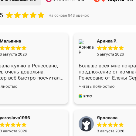
5
На основе
943
оценок
Мальвина
Аринка Р.
6 августа 2026
5 августа 2026
ала кухню в Ренессанс,
Больше всех мне понр
ь очень довольна.
предложение от компа
ер всё быстро посчитала,
Ренессанс от Елены Се
осы отвечала сразу.
Подходяшщая цена и к
олностью
Читать полностью
ик приехал в субботу,
сроки изготовления.
л к делу со всей
Приехавший для замер
твенностью. Собрали за
сотрудник Владислав 
ебята работали аккуратно,
по моему эскизу самы
ли почти не было.
подходящий вариант ш
yaroslava1986
Ярослава
во отличное, ящики ходят
Немного его видоизмен
 ничего не скрипит. Всё
получилось даже лучше
3 августа 2026
3 августа 2026
о как влитое.
хотела.