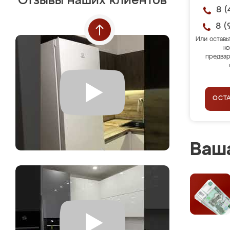
Отзывы наших клиентов
8 (
8 (
Или оставь
ко
предвар
ОСТ
Ваша