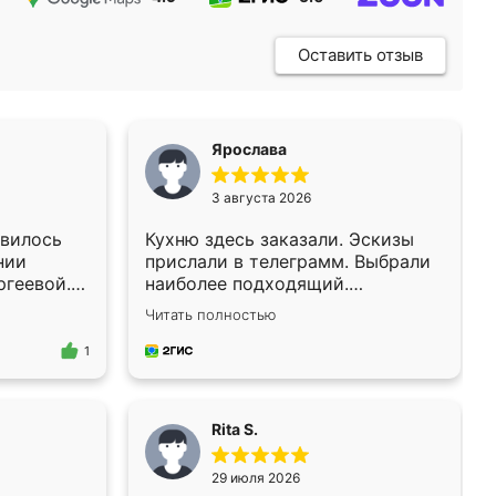
Оставить отзыв
Ярослава
3 августа 2026
авилось
Кухню здесь заказали. Эскизы
нии
прислали в телеграмм. Выбрали
ргеевой.
наиболее подходящий.
ороткие
Согласовали день для замера.
Читать полностью
Через 3 недели кухня была уже
а
готова. Остались довольны
1
предложил
работой. Спасибо Ренессанс
й
мебель за качественную работу!
кафа.
Rita S.
ил,
, чем я
29 июля 2026