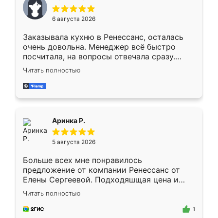
меньше, здесь же он более разнообразный.
Мне нравится ,если что-то потребуется из
6 августа 2026
мебели буду заказывать только здесь.
Заказывала кухню в Ренессанс, осталась
очень довольна. Менеджер всё быстро
посчитала, на вопросы отвечала сразу.
Замерщик приехал в субботу, подошёл к
Читать полностью
делу со всей ответственностью. Собрали
за день, ребята работали аккуратно, даже
пыли почти не было. Качество отличное,
ящики ходят плавно, ничего не скрипит.
Всё подошло как влитое.
Аринка Р.
5 августа 2026
Больше всех мне понравилось
предложение от компании Ренессанс от
Елены Сергеевой. Подходяшщая цена и
короткие сроки изготовления. Приехавший
Читать полностью
для замера сотрудник Владислав
предложил по моему эскизу самый
1