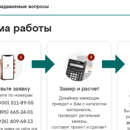
задаваемые вопросы
ма работы
вьте заявку
Замер и расчет
ите по номерам
Дизайнер-замерщик
800) 511-89-55
приедет к Вам с каталогом
материалов,
Вы
495) 665-24-01
проведёт детальные
р
926) 409-68-13
замеры,
д
составит проект и сделает
з
те заявку на сайте для