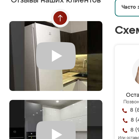
Отзывы наших клиентов
Часто 
Схе
Оста
Позвон
8 (
8 (
8 (
Или оставь