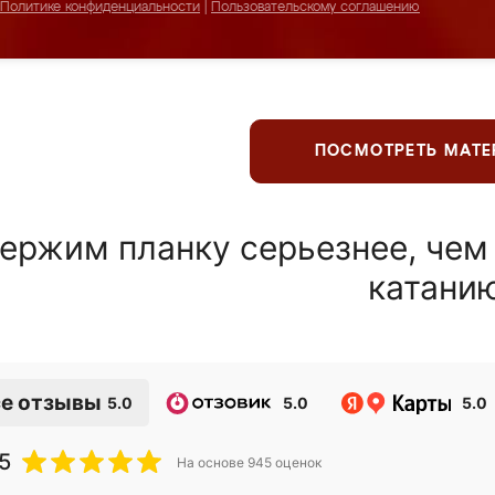
Политике конфиденциальности
|
Пользовательскому соглашению
ПОСМОТРЕТЬ МАТ
ержим планку серьезнее, чем
катани
е отзывы
5.0
5.0
5.0
5
На основе
945
оценок