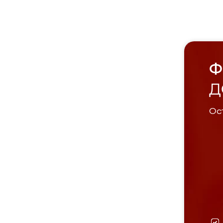
Ф
Д
Ост