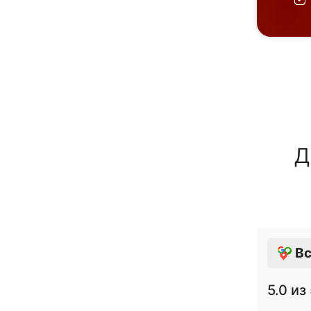
Д
Вс
5.0
из 