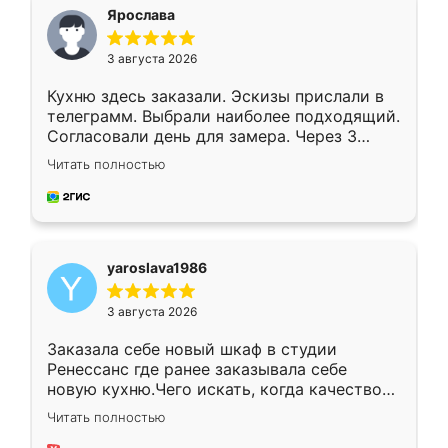
я хотела.
Ярослава
3 августа 2026
Кухню здесь заказали. Эскизы прислали в
телеграмм. Выбрали наиболее подходящий.
Согласовали день для замера. Через 3
недели кухня была уже готова. Остались
Читать полностью
довольны работой. Спасибо Ренессанс
мебель за качественную работу!
yaroslava1986
3 августа 2026
Заказала себе новый шкаф в студии
Ренессанс где ранее заказывала себе
новую кухню.Чего искать, когда качеством
вполне довольна. Служит кухня уже почти
Читать полностью
два года, нареканий нет.