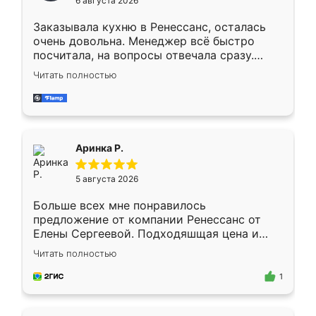
6 августа 2026
мебели буду заказывать только здесь.
Заказывала кухню в Ренессанс, осталась
очень довольна. Менеджер всё быстро
посчитала, на вопросы отвечала сразу.
Замерщик приехал в субботу, подошёл к
Читать полностью
делу со всей ответственностью. Собрали
за день, ребята работали аккуратно, даже
пыли почти не было. Качество отличное,
ящики ходят плавно, ничего не скрипит.
Всё подошло как влитое.
Аринка Р.
5 августа 2026
Больше всех мне понравилось
предложение от компании Ренессанс от
Елены Сергеевой. Подходяшщая цена и
короткие сроки изготовления. Приехавший
Читать полностью
для замера сотрудник Владислав
предложил по моему эскизу самый
1
подходящий вариант шкафа. Немного его
видоизменил, получилось даже лучше, чем