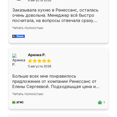
6 августа 2026
мебели буду заказывать только здесь.
Заказывала кухню в Ренессанс, осталась
очень довольна. Менеджер всё быстро
посчитала, на вопросы отвечала сразу.
Замерщик приехал в субботу, подошёл к
Читать полностью
делу со всей ответственностью. Собрали
за день, ребята работали аккуратно, даже
пыли почти не было. Качество отличное,
ящики ходят плавно, ничего не скрипит.
Всё подошло как влитое.
Аринка Р.
5 августа 2026
Больше всех мне понравилось
предложение от компании Ренессанс от
Елены Сергеевой. Подходяшщая цена и
короткие сроки изготовления. Приехавший
Читать полностью
для замера сотрудник Владислав
предложил по моему эскизу самый
1
подходящий вариант шкафа. Немного его
видоизменил, получилось даже лучше, чем