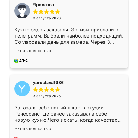
я хотела.
Ярослава
3 августа 2026
Кухню здесь заказали. Эскизы прислали в
телеграмм. Выбрали наиболее подходящий.
Согласовали день для замера. Через 3
недели кухня была уже готова. Остались
Читать полностью
довольны работой. Спасибо Ренессанс
мебель за качественную работу!
yaroslava1986
3 августа 2026
Заказала себе новый шкаф в студии
Ренессанс где ранее заказывала себе
новую кухню.Чего искать, когда качеством
вполне довольна. Служит кухня уже почти
Читать полностью
два года, нареканий нет.