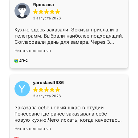
я хотела.
Ярослава
3 августа 2026
Кухню здесь заказали. Эскизы прислали в
телеграмм. Выбрали наиболее подходящий.
Согласовали день для замера. Через 3
недели кухня была уже готова. Остались
Читать полностью
довольны работой. Спасибо Ренессанс
мебель за качественную работу!
yaroslava1986
3 августа 2026
Заказала себе новый шкаф в студии
Ренессанс где ранее заказывала себе
новую кухню.Чего искать, когда качеством
вполне довольна. Служит кухня уже почти
Читать полностью
два года, нареканий нет.