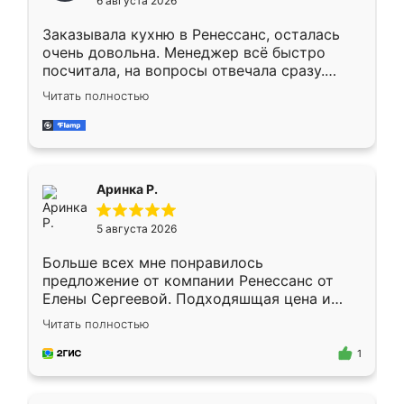
6 августа 2026
мебели буду заказывать только здесь.
Заказывала кухню в Ренессанс, осталась
очень довольна. Менеджер всё быстро
посчитала, на вопросы отвечала сразу.
Замерщик приехал в субботу, подошёл к
Читать полностью
делу со всей ответственностью. Собрали
за день, ребята работали аккуратно, даже
пыли почти не было. Качество отличное,
ящики ходят плавно, ничего не скрипит.
Всё подошло как влитое.
Аринка Р.
5 августа 2026
Больше всех мне понравилось
предложение от компании Ренессанс от
Елены Сергеевой. Подходяшщая цена и
короткие сроки изготовления. Приехавший
Читать полностью
для замера сотрудник Владислав
предложил по моему эскизу самый
1
подходящий вариант шкафа. Немного его
видоизменил, получилось даже лучше, чем