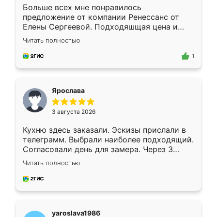
Больше всех мне понравилось
предложение от компании Ренессанс от
Елены Сергеевой. Подходяшщая цена и
короткие сроки изготовления. Приехавший
Читать полностью
для замера сотрудник Владислав
предложил по моему эскизу самый
1
подходящий вариант шкафа. Немного его
видоизменил, получилось даже лучше, чем
я хотела.
Ярослава
3 августа 2026
Кухню здесь заказали. Эскизы прислали в
телеграмм. Выбрали наиболее подходящий.
Согласовали день для замера. Через 3
недели кухня была уже готова. Остались
Читать полностью
довольны работой. Спасибо Ренессанс
мебель за качественную работу!
yaroslava1986