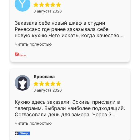
3 августа 2026
Заказала себе новый шкаф в студии
Ренессанс где ранее заказывала себе
новую кухню.Чего искать, когда качеством
вполне довольна. Служит кухня уже почти
Читать полностью
два года, нареканий нет.
Ярослава
3 августа 2026
Кухню здесь заказали. Эскизы прислали в
телеграмм. Выбрали наиболее подходящий.
Согласовали день для замера. Через 3
недели кухня была уже готова. Остались
Читать полностью
довольны работой. Спасибо Ренессанс
мебель за качественную работу!