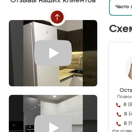
Отзывы наших клиентов
Часто 
Схе
Оста
Позвон
8 (
8 (
8 (
Или оставь