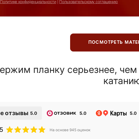
Политике конфиденциальности
|
Пользовательскому соглашению
ПОСМОТРЕТЬ МАТ
ержим планку серьезнее, чем
катани
е отзывы
5.0
5.0
5.0
5
На основе
945
оценок