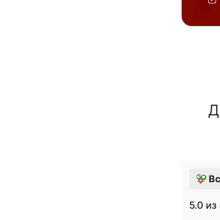
Д
Вс
5.0
из 