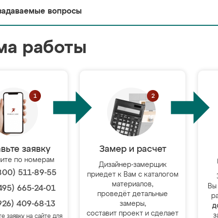
задаваемые вопросы
ма работы
вьте заявку
Замер и расчет
ите по номерам
Дизайнер-замерщик
800) 511-89-55
приедет к Вам с каталогом
материалов,
Вы
495) 665-24-01
проведёт детальные
р
926) 409-68-13
замеры,
д
составит проект и сделает
з
те заявку на сайте для