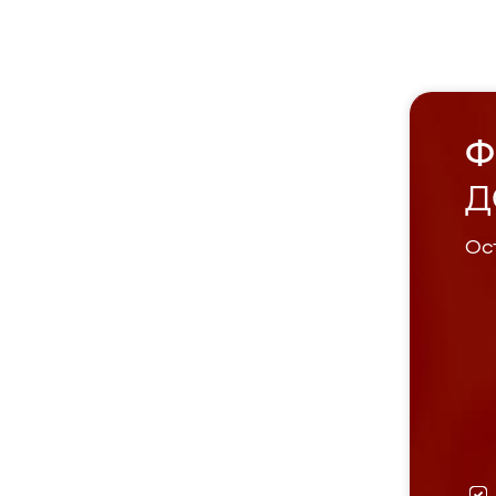
Ф
Д
Ост