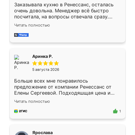
Заказывала кухню в Ренессанс, осталась
очень довольна. Менеджер всё быстро
посчитала, на вопросы отвечала сразу.
Замерщик приехал в субботу, подошёл к
Читать полностью
делу со всей ответственностью. Собрали
за день, ребята работали аккуратно, даже
пыли почти не было. Качество отличное,
ящики ходят плавно, ничего не скрипит.
Всё подошло как влитое.
Аринка Р.
5 августа 2026
Больше всех мне понравилось
предложение от компании Ренессанс от
Елены Сергеевой. Подходяшщая цена и
короткие сроки изготовления. Приехавший
Читать полностью
для замера сотрудник Владислав
предложил по моему эскизу самый
1
подходящий вариант шкафа. Немного его
видоизменил, получилось даже лучше, чем
я хотела.
Ярослава