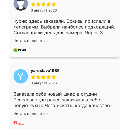
3 августа 2026
Кухню здесь заказали. Эскизы прислали в
телеграмм. Выбрали наиболее подходящий.
Согласовали день для замера. Через 3
недели кухня была уже готова. Остались
Читать полностью
довольны работой. Спасибо Ренессанс
мебель за качественную работу!
yaroslava1986
3 августа 2026
Заказала себе новый шкаф в студии
Ренессанс где ранее заказывала себе
новую кухню.Чего искать, когда качеством
вполне довольна. Служит кухня уже почти
Читать полностью
два года, нареканий нет.