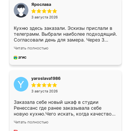
я хотела.
Ярослава
3 августа 2026
Кухню здесь заказали. Эскизы прислали в
телеграмм. Выбрали наиболее подходящий.
Согласовали день для замера. Через 3
недели кухня была уже готова. Остались
Читать полностью
довольны работой. Спасибо Ренессанс
мебель за качественную работу!
yaroslava1986
3 августа 2026
Заказала себе новый шкаф в студии
Ренессанс где ранее заказывала себе
новую кухню.Чего искать, когда качеством
вполне довольна. Служит кухня уже почти
Читать полностью
два года, нареканий нет.