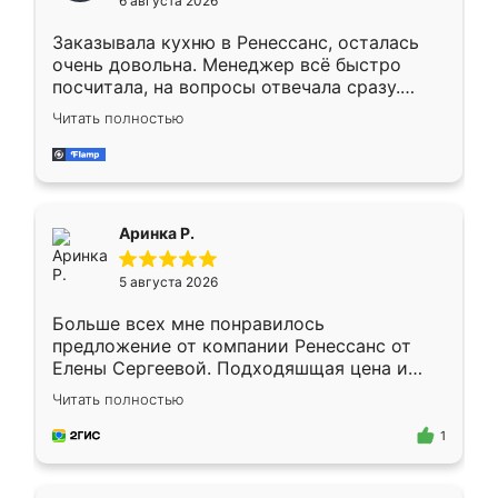
6 августа 2026
мебели буду заказывать только здесь.
Заказывала кухню в Ренессанс, осталась
очень довольна. Менеджер всё быстро
посчитала, на вопросы отвечала сразу.
Замерщик приехал в субботу, подошёл к
Читать полностью
делу со всей ответственностью. Собрали
за день, ребята работали аккуратно, даже
пыли почти не было. Качество отличное,
ящики ходят плавно, ничего не скрипит.
Всё подошло как влитое.
Аринка Р.
5 августа 2026
Больше всех мне понравилось
предложение от компании Ренессанс от
Елены Сергеевой. Подходяшщая цена и
короткие сроки изготовления. Приехавший
Читать полностью
для замера сотрудник Владислав
предложил по моему эскизу самый
1
подходящий вариант шкафа. Немного его
видоизменил, получилось даже лучше, чем