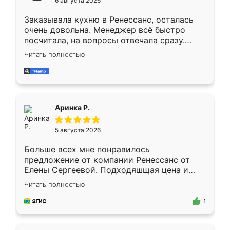
6 августа 2026
мебели буду заказывать только здесь.
Заказывала кухню в Ренессанс, осталась
очень довольна. Менеджер всё быстро
посчитала, на вопросы отвечала сразу.
Замерщик приехал в субботу, подошёл к
Читать полностью
делу со всей ответственностью. Собрали
за день, ребята работали аккуратно, даже
пыли почти не было. Качество отличное,
ящики ходят плавно, ничего не скрипит.
Всё подошло как влитое.
Аринка Р.
5 августа 2026
Больше всех мне понравилось
предложение от компании Ренессанс от
Елены Сергеевой. Подходяшщая цена и
короткие сроки изготовления. Приехавший
Читать полностью
для замера сотрудник Владислав
предложил по моему эскизу самый
1
подходящий вариант шкафа. Немного его
видоизменил, получилось даже лучше, чем