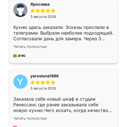
я хотела.
Ярослава
3 августа 2026
Кухню здесь заказали. Эскизы прислали в
телеграмм. Выбрали наиболее подходящий.
Согласовали день для замера. Через 3
недели кухня была уже готова. Остались
Читать полностью
довольны работой. Спасибо Ренессанс
мебель за качественную работу!
yaroslava1986
3 августа 2026
Заказала себе новый шкаф в студии
Ренессанс где ранее заказывала себе
новую кухню.Чего искать, когда качеством
вполне довольна. Служит кухня уже почти
Читать полностью
два года, нареканий нет.