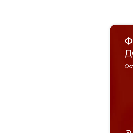
Ф
Д
Ост