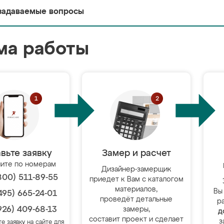
задаваемые вопросы
ма работы
вьте заявку
Замер и расчет
ите по номерам
Дизайнер-замерщик
800) 511-89-55
приедет к Вам с каталогом
материалов,
Вы
495) 665-24-01
проведёт детальные
р
926) 409-68-13
замеры,
д
составит проект и сделает
з
те заявку на сайте для