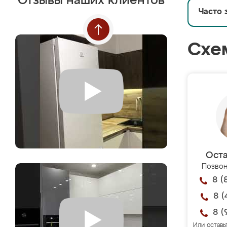
Отзывы наших клиентов
Часто 
Схе
Оста
Позвон
8 (
8 (
8 (
Или оставь