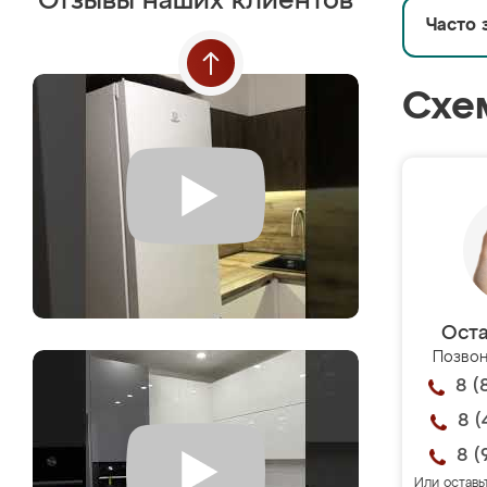
Отзывы наших клиентов
Часто 
Схе
Оста
Позвон
8 (
8 (
8 (
Или оставь