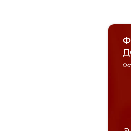
Ф
Д
Ост