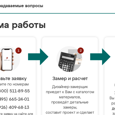
задаваемые вопросы
ма работы
вьте заявку
Замер и расчет
ите по номерам
Дизайнер-замерщик
800) 511-89-55
приедет к Вам с каталогом
материалов,
Вы
495) 665-24-01
проведёт детальные
р
926) 409-68-13
замеры,
д
составит проект и сделает
з
те заявку на сайте для