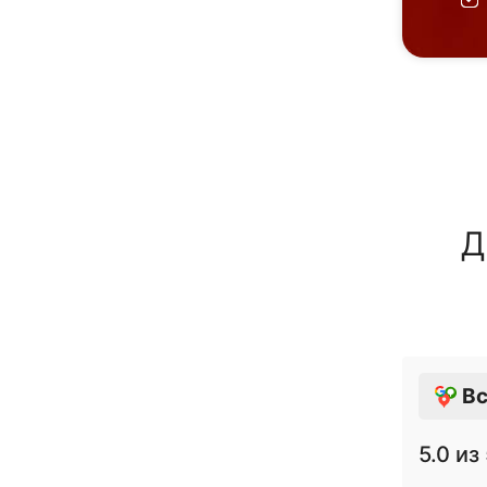
Д
Вс
5.0
из 