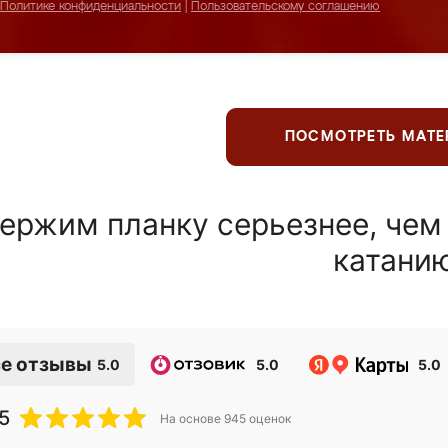
Политике конфиденциальности
|
Пользовательскому соглашению
ПОСМОТРЕТЬ МАТ
ержим планку серьезнее, чем
катани
е отзывы
5.0
5.0
5.0
5
На основе
945
оценок