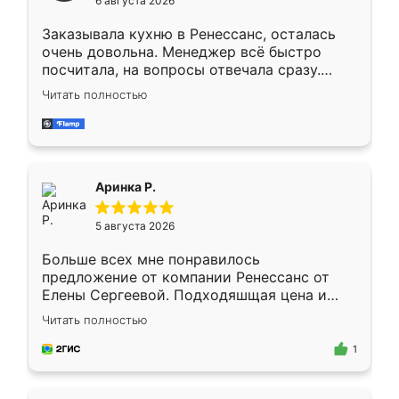
6 августа 2026
мебели буду заказывать только здесь.
Заказывала кухню в Ренессанс, осталась
очень довольна. Менеджер всё быстро
посчитала, на вопросы отвечала сразу.
Замерщик приехал в субботу, подошёл к
Читать полностью
делу со всей ответственностью. Собрали
за день, ребята работали аккуратно, даже
пыли почти не было. Качество отличное,
ящики ходят плавно, ничего не скрипит.
Всё подошло как влитое.
Аринка Р.
5 августа 2026
Больше всех мне понравилось
предложение от компании Ренессанс от
Елены Сергеевой. Подходяшщая цена и
короткие сроки изготовления. Приехавший
Читать полностью
для замера сотрудник Владислав
предложил по моему эскизу самый
1
подходящий вариант шкафа. Немного его
видоизменил, получилось даже лучше, чем