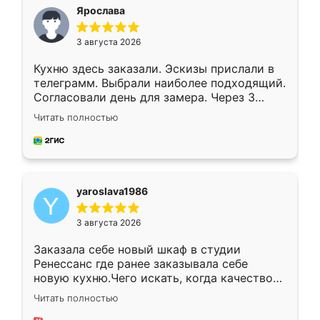
я хотела.
Ярослава
3 августа 2026
Кухню здесь заказали. Эскизы прислали в
телеграмм. Выбрали наиболее подходящий.
Согласовали день для замера. Через 3
недели кухня была уже готова. Остались
Читать полностью
довольны работой. Спасибо Ренессанс
мебель за качественную работу!
yaroslava1986
3 августа 2026
Заказала себе новый шкаф в студии
Ренессанс где ранее заказывала себе
новую кухню.Чего искать, когда качеством
вполне довольна. Служит кухня уже почти
Читать полностью
два года, нареканий нет.