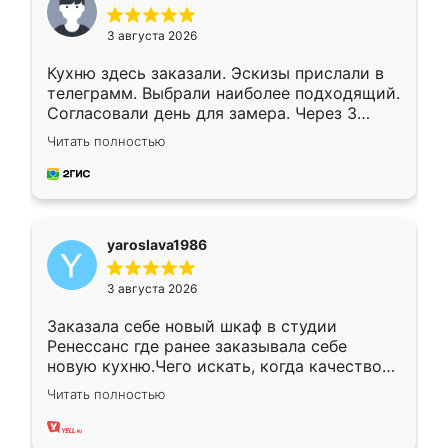
3 августа 2026
Кухню здесь заказали. Эскизы прислали в
телеграмм. Выбрали наиболее подходящий.
Согласовали день для замера. Через 3
недели кухня была уже готова. Остались
Читать полностью
довольны работой. Спасибо Ренессанс
мебель за качественную работу!
yaroslava1986
3 августа 2026
Заказала себе новый шкаф в студии
Ренессанс где ранее заказывала себе
новую кухню.Чего искать, когда качеством
вполне довольна. Служит кухня уже почти
Читать полностью
два года, нареканий нет.