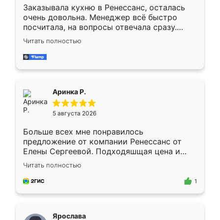
Заказывала кухню в Ренессанс, осталась
очень довольна. Менеджер всё быстро
посчитала, на вопросы отвечала сразу.
Замерщик приехал в субботу, подошёл к
Читать полностью
делу со всей ответственностью. Собрали
за день, ребята работали аккуратно, даже
пыли почти не было. Качество отличное,
ящики ходят плавно, ничего не скрипит.
Всё подошло как влитое.
Аринка Р.
5 августа 2026
Больше всех мне понравилось
предложение от компании Ренессанс от
Елены Сергеевой. Подходяшщая цена и
короткие сроки изготовления. Приехавший
Читать полностью
для замера сотрудник Владислав
предложил по моему эскизу самый
1
подходящий вариант шкафа. Немного его
видоизменил, получилось даже лучше, чем
я хотела.
Ярослава