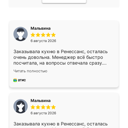
Мальвина
6 августа 2026
Заказывала кухню в Ренессанс, осталась
очень довольна. Менеджер всё быстро
посчитала, на вопросы отвечала сразу.
Замерщик приехал в субботу, подошёл к
Читать полностью
делу со всей ответственностью. Собрали
за день, ребята работали аккуратно, даже
пыли почти не было. Качество отличное,
ящики ходят плавно, ничего не скрипит.
Всё подошло как влитое.
Мальвина
6 августа 2026
Заказывала кухню в Ренессанс, осталась