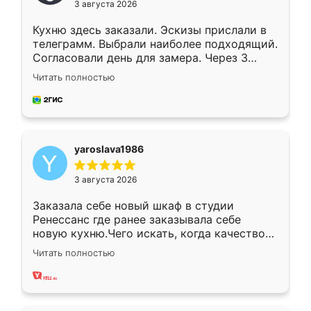
3 августа 2026
Кухню здесь заказали. Эскизы прислали в
телеграмм. Выбрали наиболее подходящий.
Согласовали день для замера. Через 3
недели кухня была уже готова. Остались
Читать полностью
довольны работой. Спасибо Ренессанс
мебель за качественную работу!
yaroslava1986
3 августа 2026
Заказала себе новый шкаф в студии
Ренессанс где ранее заказывала себе
новую кухню.Чего искать, когда качеством
вполне довольна. Служит кухня уже почти
Читать полностью
два года, нареканий нет.