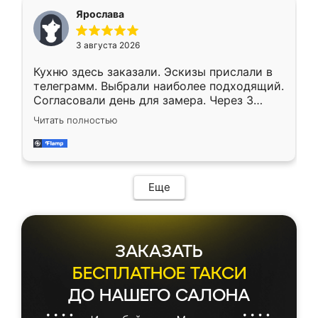
Ярослава
3 августа 2026
Кухню здесь заказали. Эскизы прислали в
телеграмм. Выбрали наиболее подходящий.
Согласовали день для замера. Через 3
недели кухня была уже готова. Остались
Читать полностью
довольны работой. Спасибо Ренессанс
мебель за качественную работу!
Еще
ЗАКАЗАТЬ
БЕСПЛАТНОЕ ТАКСИ
ДО НАШЕГО САЛОНА