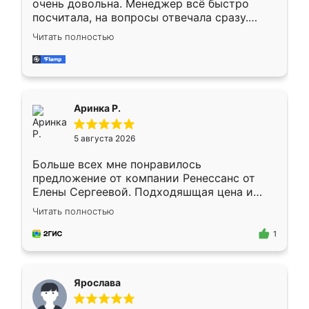
очень довольна. Менеджер всё быстро
посчитала, на вопросы отвечала сразу.
Замерщик приехал в субботу, подошёл к
Читать полностью
делу со всей ответственностью. Собрали
за день, ребята работали аккуратно, даже
пыли почти не было. Качество отличное,
ящики ходят плавно, ничего не скрипит.
Всё подошло как влитое.
Аринка Р.
5 августа 2026
Больше всех мне понравилось
предложение от компании Ренессанс от
Елены Сергеевой. Подходяшщая цена и
короткие сроки изготовления. Приехавший
Читать полностью
для замера сотрудник Владислав
предложил по моему эскизу самый
1
подходящий вариант шкафа. Немного его
видоизменил, получилось даже лучше, чем
я хотела.
Ярослава