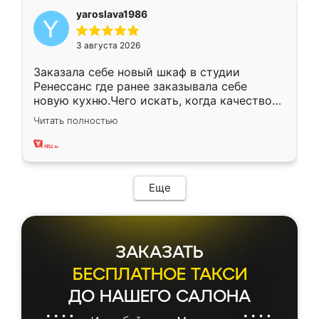
yaroslava1986
3 августа 2026
Заказала себе новый шкаф в студии
Ренессанс где ранее заказывала себе
новую кухню.Чего искать, когда качеством
вполне довольна. Служит кухня уже почти
Читать полностью
два года, нареканий нет.
Еще
ЗАКАЗАТЬ
БЕСПЛАТНОЕ ТАКСИ
ДО НАШЕГО САЛОНА