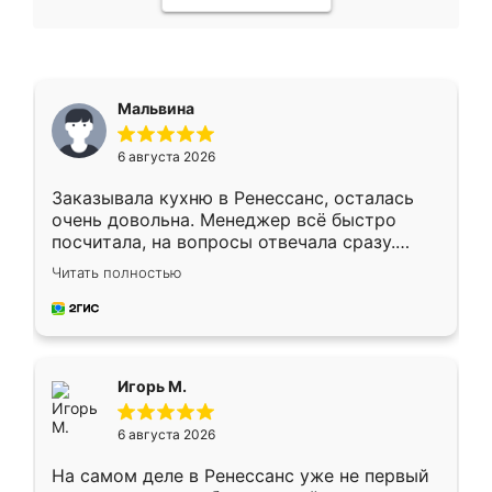
Мальвина
6 августа 2026
Заказывала кухню в Ренессанс, осталась
очень довольна. Менеджер всё быстро
посчитала, на вопросы отвечала сразу.
Замерщик приехал в субботу, подошёл к
Читать полностью
делу со всей ответственностью. Собрали
за день, ребята работали аккуратно, даже
пыли почти не было. Качество отличное,
ящики ходят плавно, ничего не скрипит.
Всё подошло как влитое.
Игорь М.
6 августа 2026
На самом деле в Ренессанс уже не первый