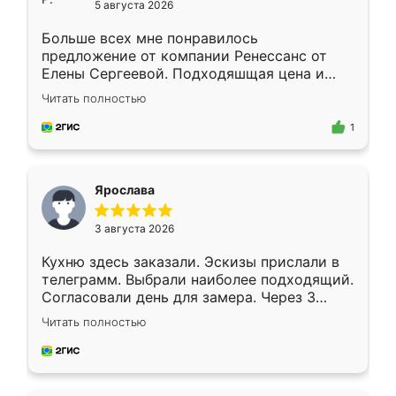
5 августа 2026
Больше всех мне понравилось
предложение от компании Ренессанс от
Елены Сергеевой. Подходяшщая цена и
короткие сроки изготовления. Приехавший
Читать полностью
для замера сотрудник Владислав
предложил по моему эскизу самый
1
подходящий вариант шкафа. Немного его
видоизменил, получилось даже лучше, чем
я хотела.
Ярослава
3 августа 2026
Кухню здесь заказали. Эскизы прислали в
телеграмм. Выбрали наиболее подходящий.
Согласовали день для замера. Через 3
недели кухня была уже готова. Остались
Читать полностью
довольны работой. Спасибо Ренессанс
мебель за качественную работу!