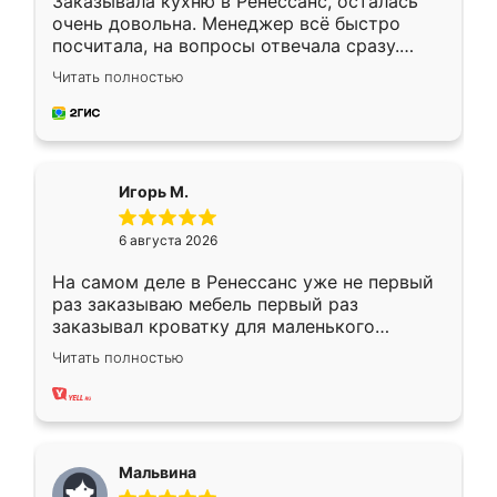
Заказывала кухню в Ренессанс, осталась
очень довольна. Менеджер всё быстро
посчитала, на вопросы отвечала сразу.
Замерщик приехал в субботу, подошёл к
Читать полностью
делу со всей ответственностью. Собрали
за день, ребята работали аккуратно, даже
пыли почти не было. Качество отличное,
ящики ходят плавно, ничего не скрипит.
Всё подошло как влитое.
Игорь М.
6 августа 2026
На самом деле в Ренессанс уже не первый
раз заказываю мебель первый раз
заказывал кроватку для маленького
ребёнка при его рождении ,во второй раз
Читать полностью
заказал шкаф-купе. По качеству очень
хорошее сборка достаточно быстрая,
также адекватные цены. До этого
сравнивал с разными конкурентами в этом
сегменте ,выбор у конкурентов куда
Мальвина
меньше, здесь же он более разнообразный.