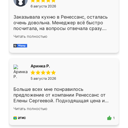
Мне нравится ,если что-то потребуется из
6 августа 2026
мебели буду заказывать только здесь.
Заказывала кухню в Ренессанс, осталась
очень довольна. Менеджер всё быстро
посчитала, на вопросы отвечала сразу.
Замерщик приехал в субботу, подошёл к
Читать полностью
делу со всей ответственностью. Собрали
за день, ребята работали аккуратно, даже
пыли почти не было. Качество отличное,
ящики ходят плавно, ничего не скрипит.
Всё подошло как влитое.
Аринка Р.
5 августа 2026
Больше всех мне понравилось
предложение от компании Ренессанс от
Елены Сергеевой. Подходяшщая цена и
короткие сроки изготовления. Приехавший
Читать полностью
для замера сотрудник Владислав
предложил по моему эскизу самый
1
подходящий вариант шкафа. Немного его