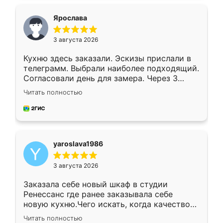
видоизменил, получилось даже лучше, чем
я хотела.
Ярослава
3 августа 2026
Кухню здесь заказали. Эскизы прислали в
телеграмм. Выбрали наиболее подходящий.
Согласовали день для замера. Через 3
недели кухня была уже готова. Остались
Читать полностью
довольны работой. Спасибо Ренессанс
мебель за качественную работу!
yaroslava1986
3 августа 2026
Заказала себе новый шкаф в студии
Ренессанс где ранее заказывала себе
новую кухню.Чего искать, когда качеством
вполне довольна. Служит кухня уже почти
Читать полностью