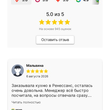
5.0
из 5
На основе
945
оценок
Оставить отзыв
Мальвина
6 августа 2026
Заказывала кухню в Ренессанс, осталась
очень довольна. Менеджер всё быстро
посчитала, на вопросы отвечала сразу.
Замерщик приехал в субботу, подошёл к
Читать полностью
делу со всей ответственностью. Собрали