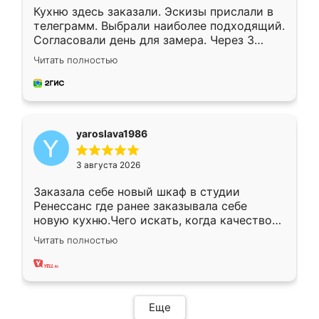
Кухню здесь заказали. Эскизы прислали в
телеграмм. Выбрали наиболее подходящий.
Согласовали день для замера. Через 3
недели кухня была уже готова. Остались
Читать полностью
довольны работой. Спасибо Ренессанс
мебель за качественную работу!
yaroslava1986
3 августа 2026
Заказала себе новый шкаф в студии
Ренессанс где ранее заказывала себе
новую кухню.Чего искать, когда качеством
вполне довольна. Служит кухня уже почти
Читать полностью
два года, нареканий нет.
Еще