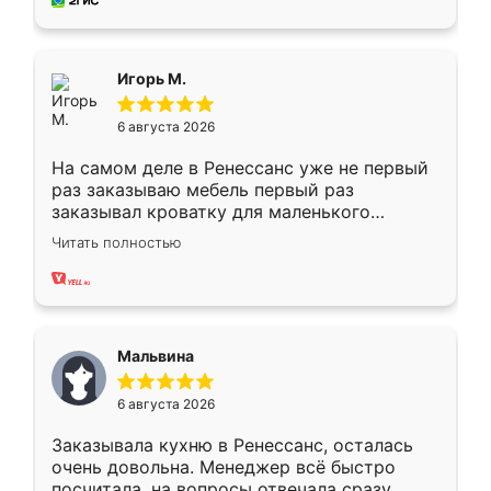
за день, ребята работали аккуратно, даже
пыли почти не было. Качество отличное,
ящики ходят плавно, ничего не скрипит.
Всё подошло как влитое.
Игорь М.
6 августа 2026
На самом деле в Ренессанс уже не первый
раз заказываю мебель первый раз
заказывал кроватку для маленького
ребёнка при его рождении ,во второй раз
Читать полностью
заказал шкаф-купе. По качеству очень
хорошее сборка достаточно быстрая,
также адекватные цены. До этого
сравнивал с разными конкурентами в этом
сегменте ,выбор у конкурентов куда
Мальвина
меньше, здесь же он более разнообразный.
Мне нравится ,если что-то потребуется из
6 августа 2026
мебели буду заказывать только здесь.
Заказывала кухню в Ренессанс, осталась
очень довольна. Менеджер всё быстро
посчитала, на вопросы отвечала сразу.