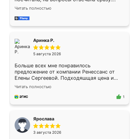
Замерщик приехал в субботу, подошёл к
Читать полностью
делу со всей ответственностью. Собрали
за день, ребята работали аккуратно, даже
пыли почти не было. Качество отличное,
ящики ходят плавно, ничего не скрипит.
Всё подошло как влитое.
Аринка Р.
5 августа 2026
Больше всех мне понравилось
предложение от компании Ренессанс от
Елены Сергеевой. Подходяшщая цена и
короткие сроки изготовления. Приехавший
Читать полностью
для замера сотрудник Владислав
предложил по моему эскизу самый
1
подходящий вариант шкафа. Немного его
видоизменил, получилось даже лучше, чем
я хотела.
Ярослава
3 августа 2026